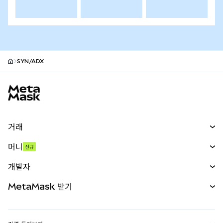
SYN/ADX
MetaMask 사이트 바닥글
거래
스왑
머니
신규
예측 시장
신규
매수
개발자
무기한 선물
신규
카드
문서 보기
MetaMask 받기
실물자산
mUSD
신규
대시보드
Transaction Shield
수익 창출
Smart Accounts Kit
에이전트 지갑
신규