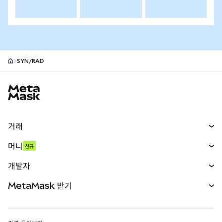
SYN/RAD
MetaMask 사이트 바닥글
거래
스왑
머니
신규
예측 시장
신규
매수
개발자
무기한 선물
신규
카드
문서 보기
MetaMask 받기
실물자산
mUSD
신규
대시보드
Transaction Shield
수익 창출
Smart Accounts Kit
에이전트 지갑
신규