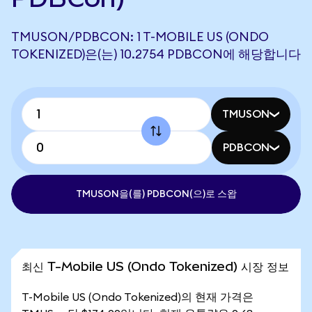
TMUSON/PDBCON: 1 T-MOBILE US (ONDO
TOKENIZED)은(는) 10.2754 PDBCON에 해당합니다
TMUSON
PDBCON
TMUSON을(를) PDBCON(으)로 스왑
최신 T-Mobile US (Ondo Tokenized) 시장 정보
T-Mobile US (Ondo Tokenized)의 현재 가격은