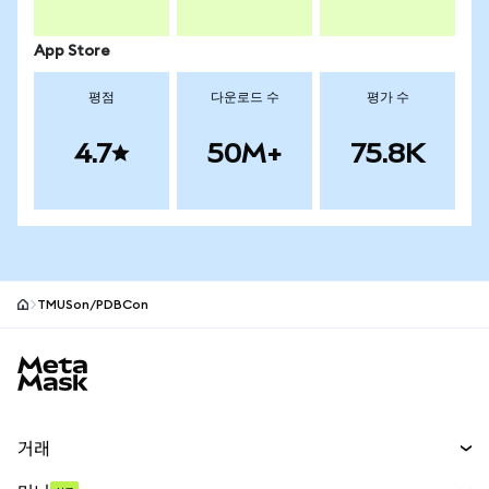
App Store
평점
다운로드 수
평가 수
4.7
50M+
75.8K
TMUSon/PDBCon
MetaMask 사이트 바닥글
거래
스왑