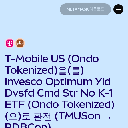
METAMASK 다운로드
METAMASK 다운로드
T-Mobile US (Ondo
Tokenized)을(를)
Invesco Optimum Yld
Dvsfd Cmd Str No K-1
ETF (Ondo Tokenized)
(으)로 환전 (TMUSon →
PDBCon)