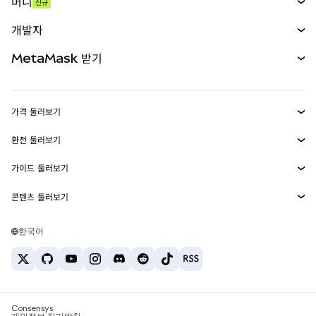
머니
신규
예측 시장
신규
매수
개발자
무기한 선물
신규
카드
문서 보기
MetaMask 받기
실물자산
mUSD
신규
대시보드
Transaction Shield
수익 창출
Smart Accounts Kit
에이전트 지갑
신규
가격 둘러보기
임베디드 지갑
Snaps
비트코인 가격
환전 둘러보기
MetaMask Connect
이더리움 가격
보상
신규
BTC를 USD로 환전
솔라나 가격
가이드 둘러보기
Snaps
보안
ETH를 USD로 환전
BTC 매수
시바이누 가격
USDT를 INR로 환전
콘텐츠 둘러보기
웹3 서비스
고객 지원
ETH 매수
페페 가격
비트코인 지갑
BTC를 USDT로 환전
SOL 매수
채용
테더 가격
솔라나 지갑
한국어
BTC를 INR로 환전
PEPE 매수
연락처
USDC 가격
최고의 암호화폐 카드
ETH를 USDT로 환전
USDT 매수
체인링크 가격
최고의 모바일 암호화폐 지갑
USDT를 PHP로 환전
USDC 매수
Polymarket이란?
BTC를 EUR로 환전
SHIB 매수
Consensys
암호화폐 세금 뉴스