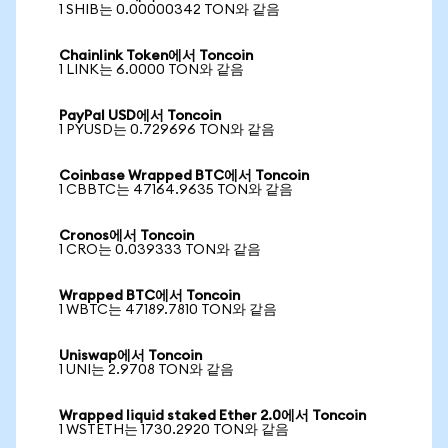
1 SHIB는 0.00000342 TON와 같음
Chainlink Token에서 Toncoin
1 LINK는 6.0000 TON와 같음
PayPal USD에서 Toncoin
1 PYUSD는 0.729696 TON와 같음
Coinbase Wrapped BTC에서 Toncoin
1 CBBTC는 47164.9635 TON와 같음
Cronos에서 Toncoin
1 CRO는 0.039333 TON와 같음
Wrapped BTC에서 Toncoin
1 WBTC는 47189.7810 TON와 같음
Uniswap에서 Toncoin
1 UNI는 2.9708 TON와 같음
Wrapped liquid staked Ether 2.0에서 Toncoin
1 WSTETH는 1730.2920 TON와 같음