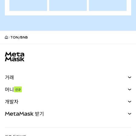
TON/BNB
MetaMask 사이트 바닥글
거래
스왑
머니
신규
예측 시장
신규
매수
개발자
무기한 선물
신규
카드
문서 보기
MetaMask 받기
실물자산
mUSD
신규
대시보드
Transaction Shield
수익 창출
Smart Accounts Kit
에이전트 지갑
신규