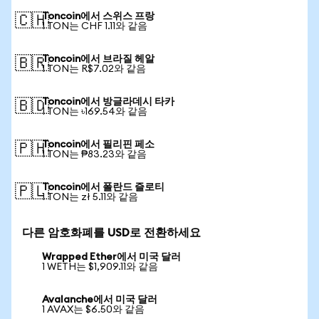
Toncoin에서 스위스 프랑
🇨🇭
1 TON는 CHF 1.11와 같음
Toncoin에서 브라질 헤알
🇧🇷
1 TON는 R$7.02와 같음
Toncoin에서 방글라데시 타카
🇧🇩
1 TON는 ৳169.54와 같음
Toncoin에서 필리핀 페소
🇵🇭
1 TON는 ₱83.23와 같음
Toncoin에서 폴란드 즐로티
🇵🇱
1 TON는 zł 5.11와 같음
다른 암호화폐를 USD로 전환하세요
Wrapped Ether에서 미국 달러
1 WETH는 $1,909.11와 같음
Avalanche에서 미국 달러
1 AVAX는 $6.50와 같음