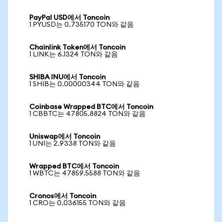
PayPal USD에서 Toncoin
1 PYUSD는 0.735170 TON와 같음
Chainlink Token에서 Toncoin
1 LINK는 6.1324 TON와 같음
SHIBA INU에서 Toncoin
1 SHIB는 0.00000344 TON와 같음
Coinbase Wrapped BTC에서 Toncoin
1 CBBTC는 47805.8824 TON와 같음
Uniswap에서 Toncoin
1 UNI는 2.9338 TON와 같음
Wrapped BTC에서 Toncoin
1 WBTC는 47859.5588 TON와 같음
Cronos에서 Toncoin
1 CRO는 0.036155 TON와 같음