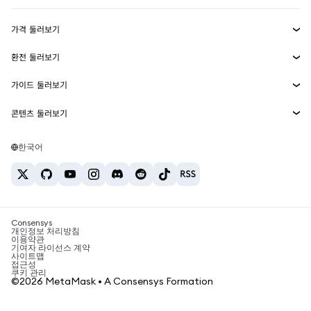
수익 창출
Smart Accounts Kit
에이전트 지갑
신규
가격 둘러보기
임베디드 지갑
Snaps
비트코인 가격
환전 둘러보기
MetaMask Connect
이더리움 가격
보상
신규
BTC를 USD로 환전
솔라나 가격
가이드 둘러보기
Snaps
보안
ETH를 USD로 환전
BTC 매수
시바이누 가격
USDT를 INR로 환전
콘텐츠 둘러보기
웹3 서비스
고객 지원
ETH 매수
페페 가격
비트코인 지갑
BTC를 USDT로 환전
SOL 매수
채용
테더 가격
솔라나 지갑
한국어
BTC를 INR로 환전
PEPE 매수
연락처
USDC 가격
최고의 암호화폐 카드
ETH를 USDT로 환전
USDT 매수
체인링크 가격
최고의 모바일 암호화폐 지갑
USDT를 PHP로 환전
USDC 매수
Polymarket이란?
BTC를 EUR로 환전
SHIB 매수
Consensys
암호화폐 세금 뉴스
개인정보 처리방침
이용약관
BNB 매수
기여자 라이선스 계약
암호화폐 매수 방법
사이트맵
접근성
비트코인 매도 방법
쿠키 관리
©2026 MetaMask • A Consensys Formation