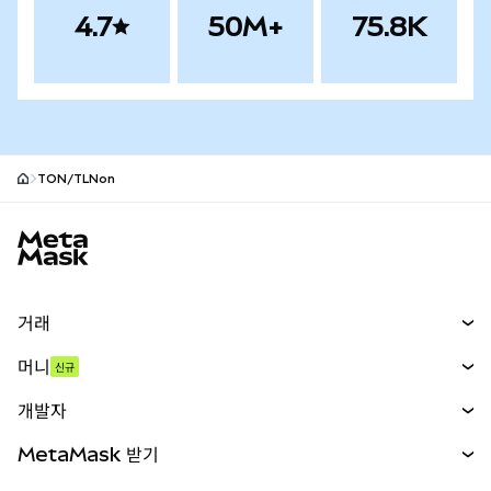
4.7
50M+
75.8K
TON/TLNon
MetaMask 사이트 바닥글
거래
스왑
머니
신규
예측 시장
신규
매수
개발자
무기한 선물
신규
카드
문서 보기
MetaMask 받기
실물자산
mUSD
신규
대시보드
Transaction Shield