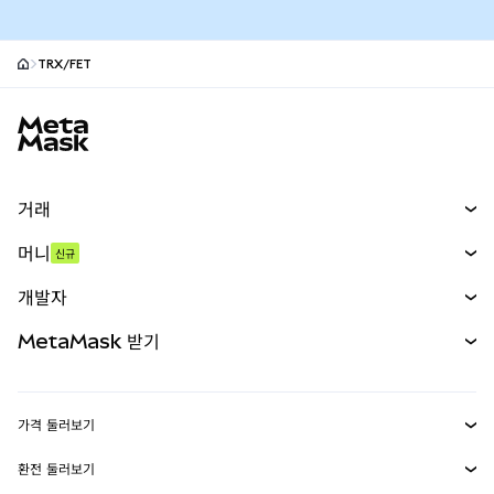
TRX/FET
MetaMask 사이트 바닥글
거래
스왑
머니
신규
예측 시장
신규
매수
개발자
무기한 선물
신규
카드
문서 보기
MetaMask 받기
실물자산
mUSD
신규
대시보드
Transaction Shield
수익 창출
Smart Accounts Kit
에이전트 지갑
신규
가격 둘러보기
임베디드 지갑
Snaps
비트코인 가격
환전 둘러보기
MetaMask Connect
이더리움 가격
보상
신규
BTC를 USD로 환전