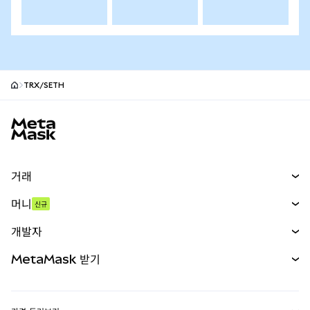
TRX/SETH
MetaMask 사이트 바닥글
거래
스왑
머니
신규
예측 시장
신규
매수
개발자
무기한 선물
신규
카드
문서 보기
MetaMask 받기
실물자산
mUSD
신규
대시보드
Transaction Shield
수익 창출
Smart Accounts Kit
에이전트 지갑
신규