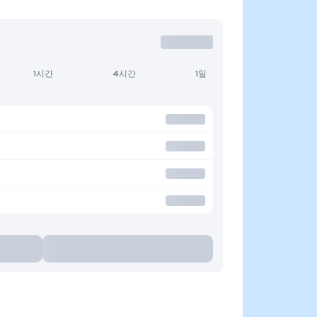
1시간
4시간
1일