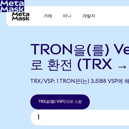
거래
머니
개발자
TRON을(를) Ve
로 환전 (TRX →
TRX/VSP: 1 TRON은(는) 3.5188 VSP
TRX을(를) VSP(으)로 스왑