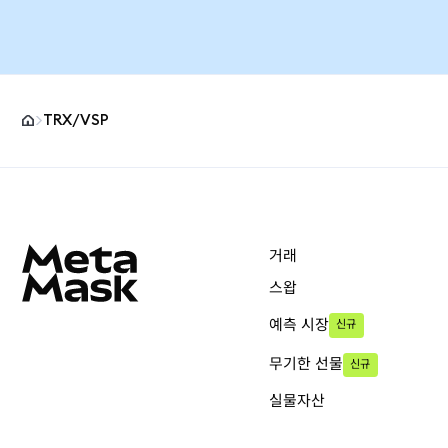
TRX/VSP
MetaMask 사이트 바닥글
거래
스왑
예측 시장
신규
무기한 선물
신규
실물자산