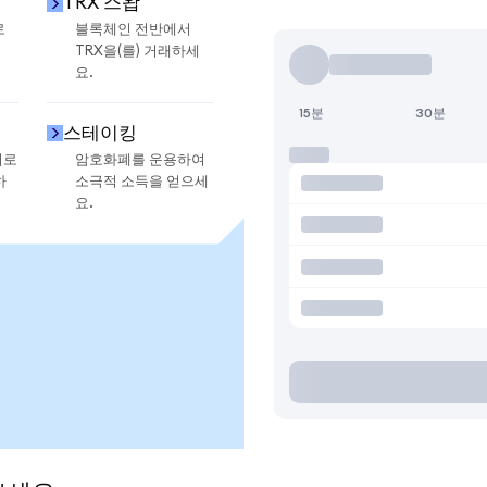
TRX 스왑
로
블록체인 전반에서
TRX을(를) 거래하세
요.
15분
30분
스테이킹
지로
암호화폐를 운용하여
하
소극적 소득을 얻으세
요.