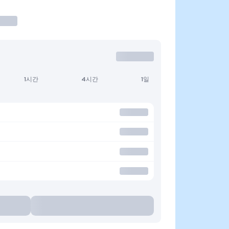
1시간
4시간
1일