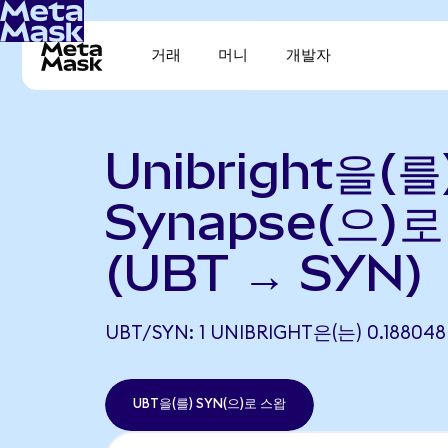
거래
머니
개발자
Unibright을(를
Synapse(으)
(UBT → SYN)
UBT/SYN: 1 UNIBRIGHT은(는) 0.188
UBT을(를) SYN(으)로 스왑