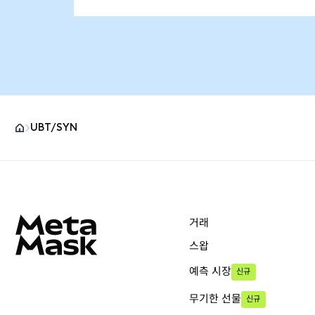
UBT/SYN
MetaMask 사이트 바닥글
거래
스왑
예측 시장
신규
무기한 선물
신규