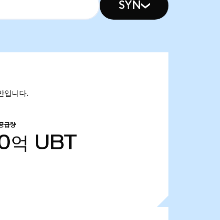
SYN
06만입니다.
 공급량
50억
UBT