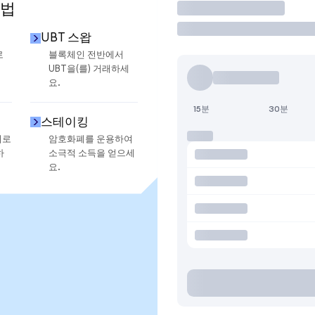
방법
거래
UBT 스왑
로
블록체인 전반에서
UBT을(를) 거래하세
요.
15분
30분
스테이킹
지로
암호화폐를 운용하여
하
소극적 소득을 얻으세
요.