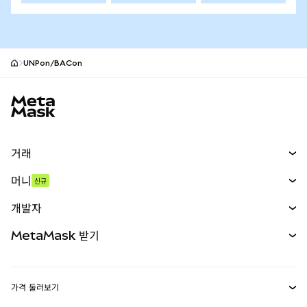
UNPon/BACon
MetaMask 사이트 바닥글
거래
스왑
머니
신규
예측 시장
신규
매수
개발자
무기한 선물
신규
카드
문서 보기
MetaMask 받기
실물자산
mUSD
신규
대시보드
Transaction Shield
수익 창출
Smart Accounts Kit
에이전트 지갑
신규
가격 둘러보기
임베디드 지갑
Snaps
비트코인 가격