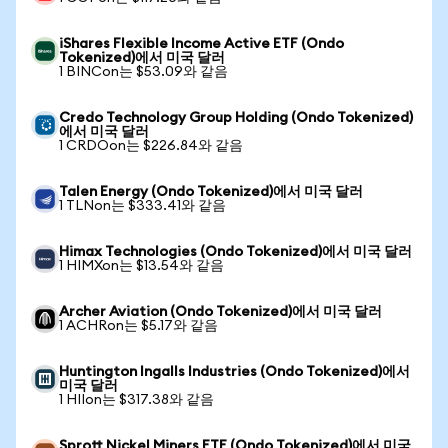
iShares Flexible Income Active ETF (Ondo
Tokenized)에서 미국 달러
1 BINCon는 $53.09와 같음
Credo Technology Group Holding (Ondo Tokenized)
에서 미국 달러
1 CRDOon는 $226.84와 같음
Talen Energy (Ondo Tokenized)에서 미국 달러
1 TLNon는 $333.41와 같음
Himax Technologies (Ondo Tokenized)에서 미국 달러
1 HIMXon는 $13.54와 같음
Archer Aviation (Ondo Tokenized)에서 미국 달러
1 ACHRon는 $5.17와 같음
Huntington Ingalls Industries (Ondo Tokenized)에서
미국 달러
1 HIIon는 $317.38와 같음
Sprott Nickel Miners ETF (Ondo Tokenized)에서 미국