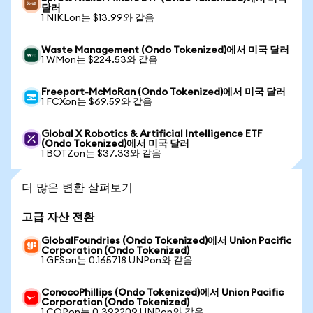
달러
1 NIKLon는 $13.99와 같음
Waste Management (Ondo Tokenized)에서 미국 달러
1 WMon는 $224.53와 같음
Freeport-McMoRan (Ondo Tokenized)에서 미국 달러
1 FCXon는 $69.59와 같음
Global X Robotics & Artificial Intelligence ETF
(Ondo Tokenized)에서 미국 달러
1 BOTZon는 $37.33와 같음
더 많은 변환 살펴보기
고급 자산 전환
GlobalFoundries (Ondo Tokenized)에서 Union Pacific
Corporation (Ondo Tokenized)
1 GFSon는 0.165718 UNPon와 같음
ConocoPhillips (Ondo Tokenized)에서 Union Pacific
Corporation (Ondo Tokenized)
1 COPon는 0.392209 UNPon와 같음