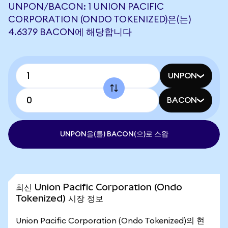
UNPON/BACON: 1 UNION PACIFIC
CORPORATION (ONDO TOKENIZED)은(는)
4.6379 BACON에 해당합니다
UNPON
BACON
UNPON을(를) BACON(으)로 스왑
최신 Union Pacific Corporation (Ondo
Tokenized) 시장 정보
Union Pacific Corporation (Ondo Tokenized)의 현