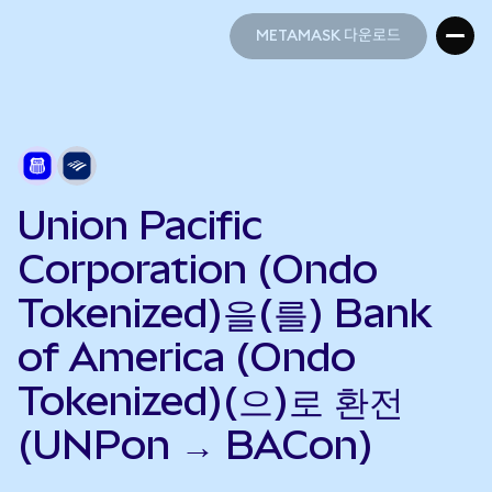
METAMASK 다운로드
METAMASK 다운로드
Union Pacific
Corporation (Ondo
Tokenized)을(를) Bank
of America (Ondo
Tokenized)(으)로 환전
(UNPon → BACon)