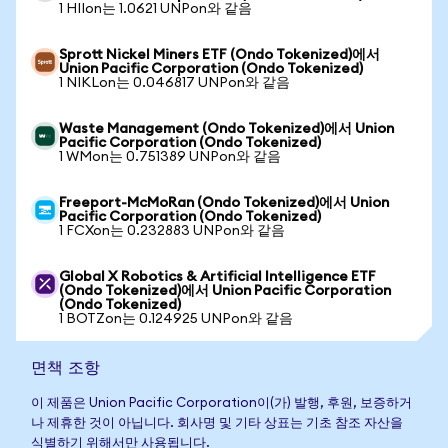
1 HIIon는 1.0621 UNPon와 같음
Sprott Nickel Miners ETF (Ondo Tokenized)에서
Union Pacific Corporation (Ondo Tokenized)
1 NIKLon는 0.046817 UNPon와 같음
Waste Management (Ondo Tokenized)에서 Union
Pacific Corporation (Ondo Tokenized)
1 WMon는 0.751389 UNPon와 같음
Freeport-McMoRan (Ondo Tokenized)에서 Union
Pacific Corporation (Ondo Tokenized)
1 FCXon는 0.232883 UNPon와 같음
Global X Robotics & Artificial Intelligence ETF
(Ondo Tokenized)에서 Union Pacific Corporation
(Ondo Tokenized)
1 BOTZon는 0.124925 UNPon와 같음
면책 조항
이 제품은 Union Pacific Corporation이(가) 발행, 후원, 보증하거
나 제휴한 것이 아닙니다. 회사명 및 기타 상표는 기초 참조 자산을
식별하기 위해서만 사용됩니다.