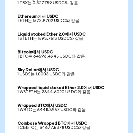
1 TRX는 0.327759 USDC와 같음
Ethereum에서 USDC
1 ETH는 1872.9702 USDC와 같음
Liquid staked Ether 2.0에서 USDC
1 STETH는 1893.7513 USDC와 같음
Bitcoin에서 USDC
1 BTC는 64596.4945 USDC와 같음
Sky Dollar에서 USDC
1 USDS는 1.0003 USDC와 같음
Wrapped liquid staked Ether 2.0에서 USDC
1 WSTETH는 2344.6020 USDC와 같음
Wrapped BTC에서 USDC
1 WBTC는 64411.3957 USDC와 같음
Coinbase Wrapped BTC에서 USDC
1 CBBTC는 64677.5378 USDC와 같음