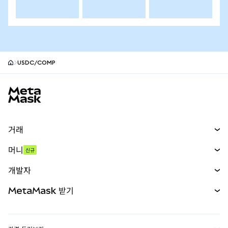
USDC/COMP
MetaMask 사이트 바닥글
거래
스왑
머니
신규
예측 시장
신규
매수
개발자
무기한 선물
신규
카드
문서 보기
MetaMask 받기
실물자산
mUSD
신규
대시보드
Transaction Shield
수익 창출
Smart Accounts Kit
에이전트 지갑
신규