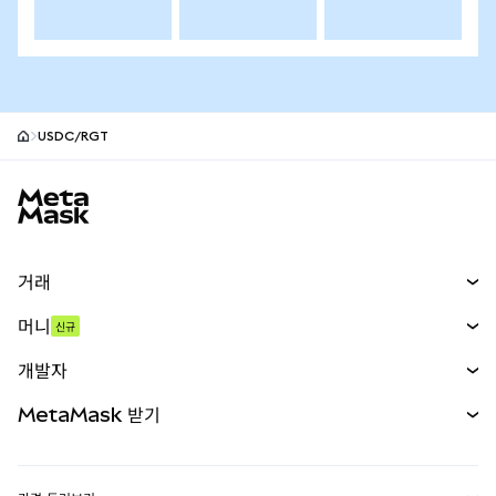
USDC/RGT
MetaMask 사이트 바닥글
거래
스왑
머니
신규
예측 시장
신규
매수
개발자
무기한 선물
신규
카드
문서 보기
MetaMask 받기
실물자산
mUSD
신규
대시보드
Transaction Shield
수익 창출
Smart Accounts Kit
에이전트 지갑
신규