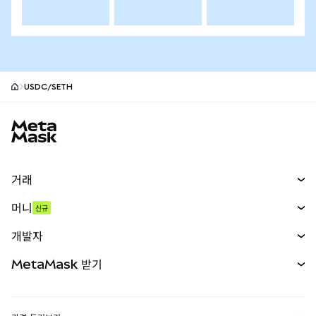
USDC/SETH
MetaMask 사이트 바닥글
거래
스왑
머니
신규
예측 시장
신규
매수
개발자
무기한 선물
신규
카드
문서 보기
MetaMask 받기
실물자산
mUSD
신규
대시보드
Transaction Shield
수익 창출
Smart Accounts Kit
에이전트 지갑
신규