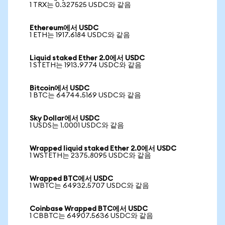
1 TRX는 0.327525 USDC와 같음
Ethereum에서 USDC
1 ETH는 1917.6184 USDC와 같음
Liquid staked Ether 2.0에서 USDC
1 STETH는 1913.9774 USDC와 같음
Bitcoin에서 USDC
1 BTC는 64744.5169 USDC와 같음
Sky Dollar에서 USDC
1 USDS는 1.0001 USDC와 같음
Wrapped liquid staked Ether 2.0에서 USDC
1 WSTETH는 2375.8095 USDC와 같음
Wrapped BTC에서 USDC
1 WBTC는 64932.5707 USDC와 같음
Coinbase Wrapped BTC에서 USDC
1 CBBTC는 64907.5636 USDC와 같음