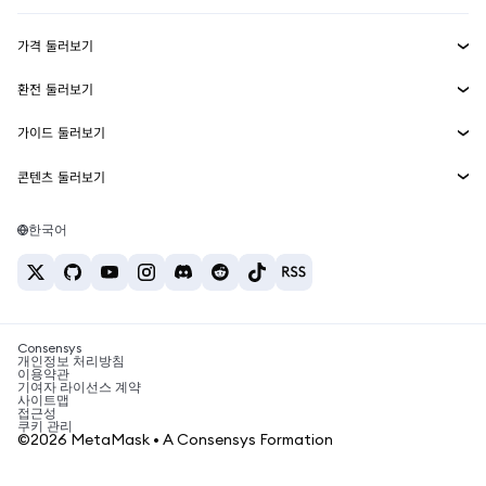
수익 창출
Smart Accounts Kit
에이전트 지갑
신규
가격 둘러보기
임베디드 지갑
Snaps
비트코인 가격
환전 둘러보기
MetaMask Connect
이더리움 가격
보상
신규
BTC를 USD로 환전
솔라나 가격
가이드 둘러보기
Snaps
보안
ETH를 USD로 환전
BTC 매수
시바이누 가격
USDT를 INR로 환전
콘텐츠 둘러보기
웹3 서비스
고객 지원
ETH 매수
페페 가격
비트코인 지갑
BTC를 USDT로 환전
SOL 매수
채용
테더 가격
솔라나 지갑
한국어
BTC를 INR로 환전
PEPE 매수
연락처
USDC 가격
최고의 암호화폐 카드
ETH를 USDT로 환전
USDT 매수
체인링크 가격
최고의 모바일 암호화폐 지갑
USDT를 PHP로 환전
USDC 매수
Polymarket이란?
BTC를 EUR로 환전
SHIB 매수
Consensys
암호화폐 세금 뉴스
개인정보 처리방침
이용약관
BNB 매수
기여자 라이선스 계약
암호화폐 매수 방법
사이트맵
접근성
비트코인 매도 방법
쿠키 관리
©2026 MetaMask • A Consensys Formation