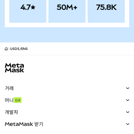
4.7
50M+
75.8K
USDS/ENS
MetaMask 사이트 바닥글
거래
스왑
머니
신규
예측 시장
신규
매수
개발자
무기한 선물
신규
카드
문서 보기
MetaMask 받기
실물자산
mUSD
신규
대시보드
Transaction Shield