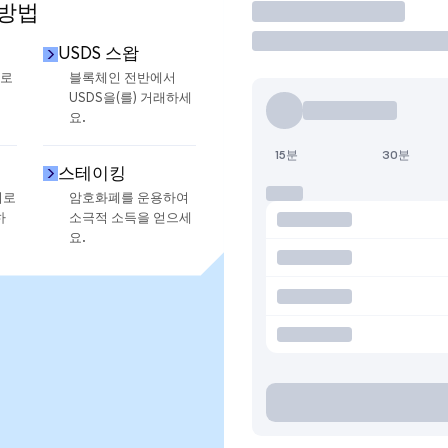
 방법
거래
USDS 스왑
으로
블록체인 전반에서
USDS을(를) 거래하세
요.
15분
30분
스테이킹
지로
암호화폐를 운용하여
하
소극적 소득을 얻으세
요.