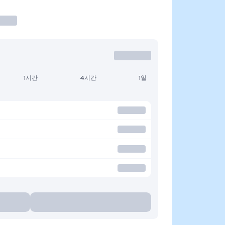
1시간
4시간
1일