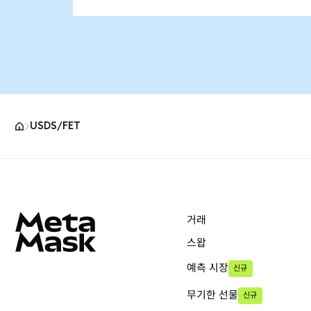
USDS/FET
MetaMask 사이트 바닥글
거래
스왑
예측 시장
신규
무기한 선물
신규