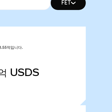
FET
98.55억입니다.
6억
USDS