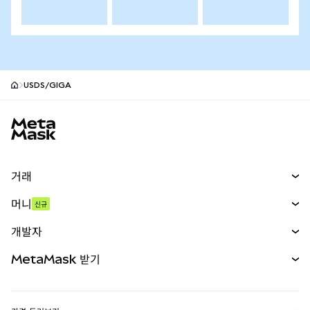
USDS/GIGA
MetaMask 사이트 바닥글
거래
스왑
머니
신규
예측 시장
신규
매수
개발자
무기한 선물
신규
카드
문서 보기
MetaMask 받기
실물자산
mUSD
신규
대시보드
Transaction Shield
수익 창출
Smart Accounts Kit
에이전트 지갑
신규