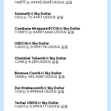
1 WBTC는 64922.5698 USDS와 같음
Solana에서 Sky Dollar
1 SOL는 73.4497 USDS와 같음
Coinbase Wrapped BTC에서 Sky Dollar
1 CBBTC는 64897.5665 USDS와 같음
USDC에서 Sky Dollar
1 USDC는 0.999776 USDS와 같음
Chainlink Token에서 Sky Dollar
1 LINK는 8.2811 USDS와 같음
Binance Coin에서 Sky Dollar
1 BNB는 592.4582 USDS와 같음
Dai Stablecoin에서 Sky Dollar
1 DAI는 0.999966 USDS와 같음
Tether USD에서 Sky Dollar
1 USDT는 0.999477 USDS와 같음