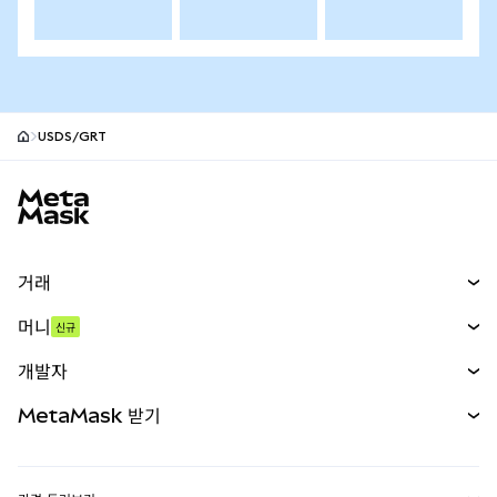
USDS/GRT
MetaMask 사이트 바닥글
거래
스왑
머니
신규
예측 시장
신규
매수
개발자
무기한 선물
신규
카드
문서 보기
MetaMask 받기
실물자산
mUSD
신규
대시보드
Transaction Shield
수익 창출
Smart Accounts Kit
에이전트 지갑
신규