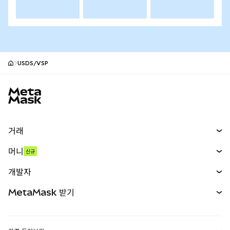
USDS/VSP
MetaMask 사이트 바닥글
거래
스왑
머니
신규
예측 시장
신규
매수
개발자
무기한 선물
신규
카드
문서 보기
MetaMask 받기
실물자산
mUSD
신규
대시보드
Transaction Shield
수익 창출
Smart Accounts Kit
에이전트 지갑
신규