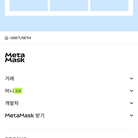
USDT/SETH
MetaMask 사이트 바닥글
거래
스왑
머니
신규
예측 시장
신규
매수
개발자
무기한 선물
신규
카드
문서 보기
MetaMask 받기
실물자산
mUSD
신규
대시보드
Transaction Shield
수익 창출
Smart Accounts Kit
에이전트 지갑
신규