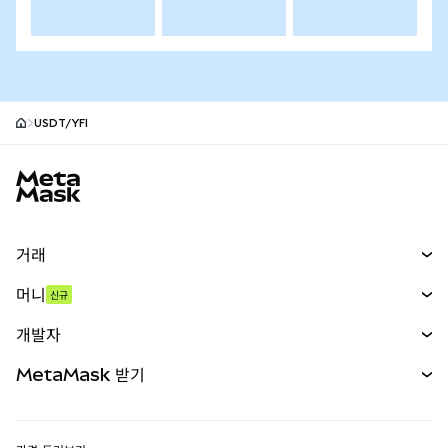
USDT/YFI
MetaMask 사이트 바닥글
거래
스왑
머니
신규
예측 시장
신규
매수
개발자
무기한 선물
신규
카드
문서 보기
MetaMask 받기
실물자산
mUSD
신규
대시보드
Transaction Shield
수익 창출
Smart Accounts Kit
에이전트 지갑
신규