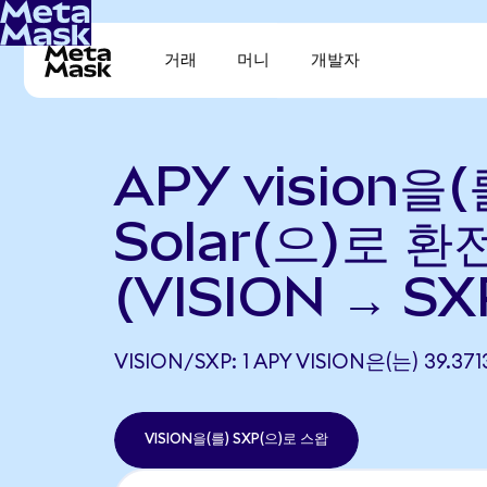
거래
머니
개발자
APY vision을(
Solar(으)로 환
(VISION → SX
VISION/SXP: 1 APY VISION은(는) 39
VISION을(를) SXP(으)로 스왑