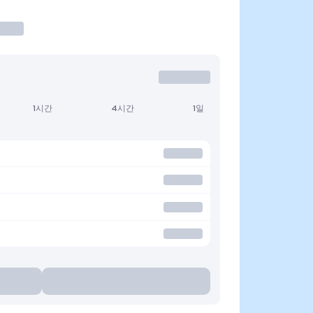
1시간
4시간
1일