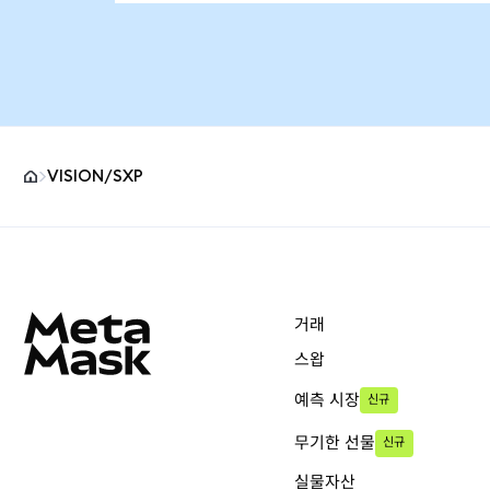
VISION/SXP
MetaMask 사이트 바닥글
거래
스왑
예측 시장
신규
무기한 선물
신규
실물자산