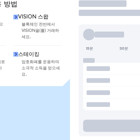
용 방법
거래
VISION 스왑
금으
블록체인 전반에서
VISION을(를) 거래하
세요.
15분
30분
스테이킹
지로
암호화폐를 운용하여
하
소극적 소득을 얻으세
요.