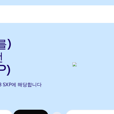
를)
전
P)
.3713 SXP에 해당합니다