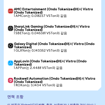
AMC Entertainment (Ondo Tokenized)에서 Vistra
(Ondo Tokenized)
1 AMCon는 0.018237 VSTon와 같음
SharpLink Gaming (Ondo Tokenized)에서 Vistra
(Ondo Tokenized)
1 SBETon는 0.045381 VSTon와 같음
Galaxy Digital (Ondo Tokenized)에서 Vistra (Ondo
Tokenized)
1 GLXYon는 0.143352 VSTon와 같음
AppLovin (Ondo Tokenized)에서 Vistra (Ondo
Tokenized)
1 APPon는 2.4488 VSTon와 같음
Rockwell Automation (Ondo Tokenized)에서 Vistra
(Ondo Tokenized)
1 ROKon는 3.1434 VSTon와 같음
면책 조항