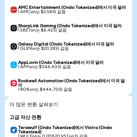
AMC Entertainment (Ondo Tokenized)에서 미국 달러
1 AMCon는 $2.58와 같음
SharpLink Gaming (Ondo Tokenized)에서 미국 달러
1 SBETon는 $6.42와 같음
Galaxy Digital (Ondo Tokenized)에서 미국 달러
1 GLXYon는 $20.28와 같음
AppLovin (Ondo Tokenized)에서 미국 달러
1 APPon는 $346.43와 같음
Rockwell Automation (Ondo Tokenized)에서 미국 달
러
1 ROKon는 $444.70와 같음
더 많은 변환 살펴보기
고급 자산 전환
Terawulf (Ondo Tokenized)에서 Vistra (Ondo
Tokenized)
1 WULFon는 0.120520 VSTon와 같음