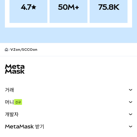
4.7
50M+
75.8K
VZon/SCCOon
MetaMask 사이트 바닥글
거래
스왑
머니
신규
예측 시장
신규
매수
개발자
무기한 선물
신규
카드
문서 보기
MetaMask 받기
실물자산
mUSD
신규
대시보드
Transaction Shield