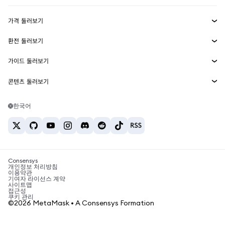
수익 창출
Smart Accounts Kit
에이전트 지갑
신규
가격 둘러보기
임베디드 지갑
Snaps
비트코인 가격
환전 둘러보기
MetaMask Connect
이더리움 가격
보상
신규
BTC를 USD로 환전
솔라나 가격
가이드 둘러보기
Snaps
보안
ETH를 USD로 환전
BTC 매수
시바이누 가격
USDT를 INR로 환전
콘텐츠 둘러보기
웹3 서비스
고객 지원
ETH 매수
페페 가격
비트코인 지갑
BTC를 USDT로 환전
SOL 매수
채용
테더 가격
솔라나 지갑
한국어
BTC를 INR로 환전
PEPE 매수
연락처
USDC 가격
최고의 암호화폐 카드
ETH를 USDT로 환전
USDT 매수
체인링크 가격
최고의 모바일 암호화폐 지갑
USDT를 PHP로 환전
USDC 매수
Polymarket이란?
BTC를 EUR로 환전
SHIB 매수
Consensys
암호화폐 세금 뉴스
개인정보 처리방침
이용약관
BNB 매수
기여자 라이선스 계약
암호화폐 매수 방법
사이트맵
접근성
비트코인 매도 방법
쿠키 관리
©2026 MetaMask • A Consensys Formation