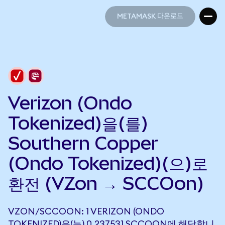
METAMASK 다운로드
METAMASK 다운로드
Verizon (Ondo
Tokenized)을(를)
Southern Copper
(Ondo Tokenized)(으)로
환전 (VZon → SCCOon)
VZON/SCCOON: 1 VERIZON (ONDO
TOKENIZED)은(는) 0.237531 SCCOON에 해당합니