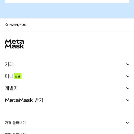
WEN/FUN
MetaMask 사이트 바닥글
거래
스왑
머니
신규
예측 시장
신규
매수
개발자
무기한 선물
신규
카드
문서 보기
MetaMask 받기
실물자산
mUSD
신규
대시보드
Transaction Shield
수익 창출
Smart Accounts Kit
에이전트 지갑
신규
가격 둘러보기
임베디드 지갑
Snaps
비트코인 가격