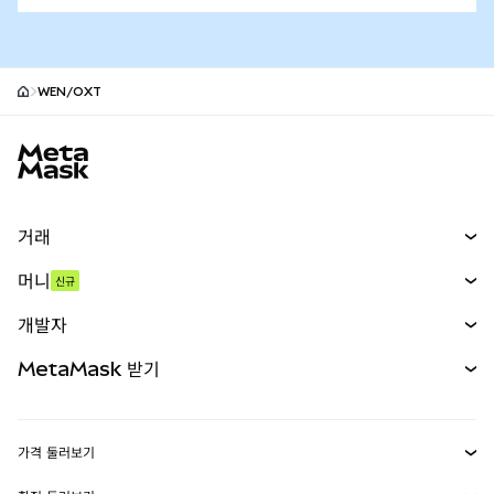
WEN/OXT
MetaMask 사이트 바닥글
거래
스왑
머니
신규
예측 시장
신규
매수
개발자
무기한 선물
신규
카드
문서 보기
MetaMask 받기
실물자산
mUSD
신규
대시보드
Transaction Shield
수익 창출
Smart Accounts Kit
에이전트 지갑
신규
가격 둘러보기
임베디드 지갑
Snaps
비트코인 가격