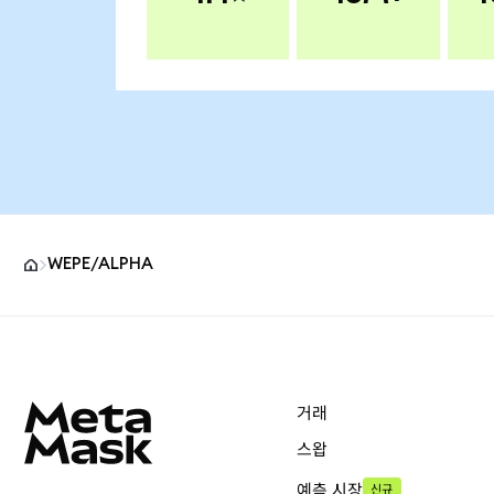
WEPE/ALPHA
MetaMask 사이트 바닥글
거래
스왑
예측 시장
신규