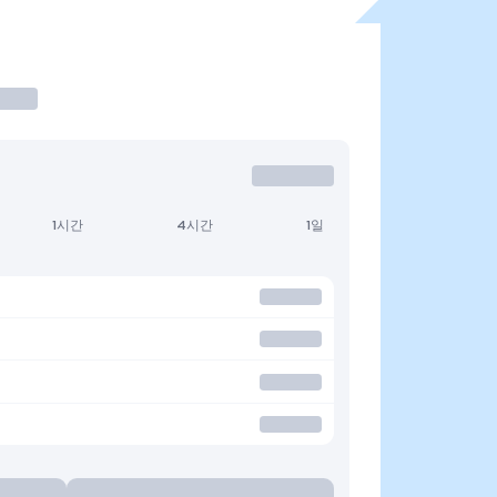
1시간
4시간
1일