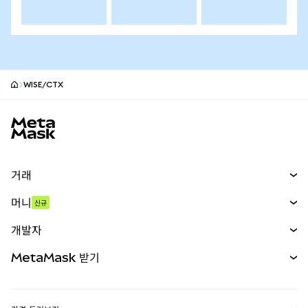
WISE/CTX
MetaMask 사이트 바닥글
거래
스왑
머니
신규
예측 시장
신규
매수
개발자
무기한 선물
신규
카드
문서 보기
MetaMask 받기
실물자산
mUSD
신규
대시보드
Transaction Shield
수익 창출
Smart Accounts Kit
에이전트 지갑
신규