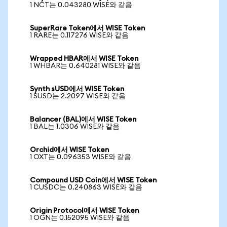
1 NCT는 0.043280 WISE와 같음
SuperRare Token에서 WISE Token
1 RARE는 0.117276 WISE와 같음
Wrapped HBAR에서 WISE Token
1 WHBAR는 0.640281 WISE와 같음
Synth sUSD에서 WISE Token
1 SUSD는 2.2097 WISE와 같음
Balancer (BAL)에서 WISE Token
1 BAL는 1.0306 WISE와 같음
Orchid에서 WISE Token
1 OXT는 0.096353 WISE와 같음
Compound USD Coin에서 WISE Token
1 CUSDC는 0.240863 WISE와 같음
Origin Protocol에서 WISE Token
1 OGN는 0.152095 WISE와 같음