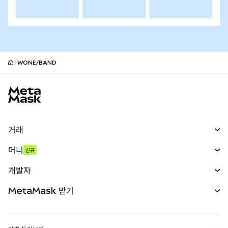
WONE/BAND
MetaMask 사이트 바닥글
거래
스왑
머니
신규
예측 시장
신규
매수
개발자
무기한 선물
신규
카드
문서 보기
MetaMask 받기
실물자산
mUSD
신규
대시보드
Transaction Shield
수익 창출
Smart Accounts Kit
에이전트 지갑
신규