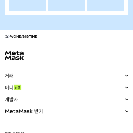
WONE/BIGTIME
MetaMask 사이트 바닥글
거래
스왑
머니
신규
예측 시장
신규
매수
개발자
무기한 선물
신규
카드
문서 보기
MetaMask 받기
실물자산
mUSD
신규
대시보드
Transaction Shield
수익 창출
Smart Accounts Kit
에이전트 지갑
신규