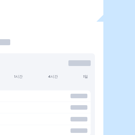
1시간
4시간
1일