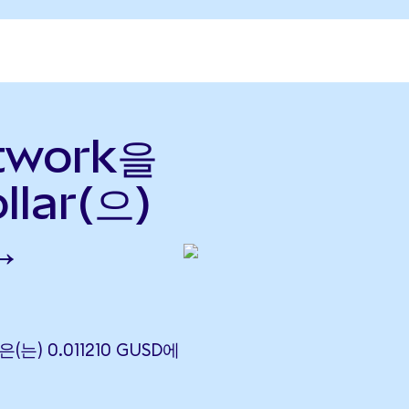
twork을
llar(으)
→
(는) 0.011210 GUSD에