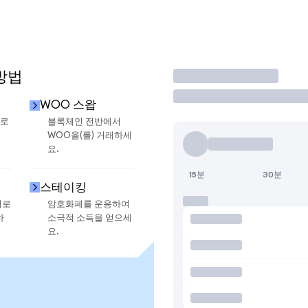
방법
거래
WOO 스왑
으로
블록체인 전반에서
WOO을(를) 거래하세
요.
15분
30분
스테이킹
지로
암호화폐를 운용하여
하
소극적 소득을 얻으세
요.