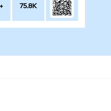
+
75.8K