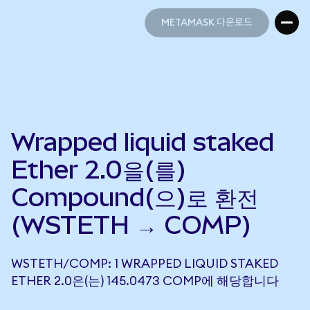
METAMASK 다운로드
METAMASK 다운로드
Wrapped liquid staked
Ether 2.0을(를)
Compound(으)로 환전
(WSTETH → COMP)
WSTETH/COMP: 1 WRAPPED LIQUID STAKED
ETHER 2.0은(는) 145.0473 COMP에 해당합니다