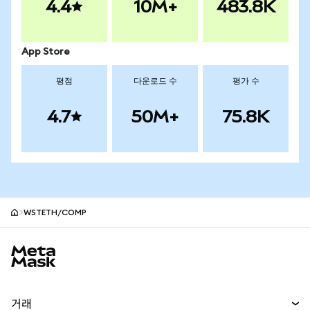
4.4
10M+
483.8K
App Store
평점
다운로드 수
평가 수
4.7
50M+
75.8K
WSTETH/COMP
MetaMask 사이트 바닥글
거래