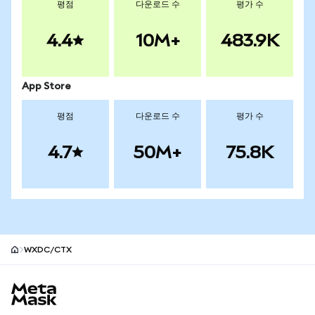
평점
다운로드 수
평가 수
4.4
10M+
483.9K
App Store
평점
다운로드 수
평가 수
4.7
50M+
75.8K
WXDC/CTX
MetaMask 사이트 바닥글