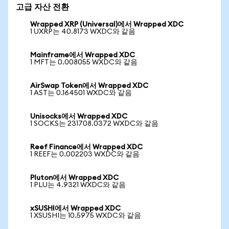
고급 자산 전환
Wrapped XRP (Universal)에서 Wrapped XDC
1 UXRP는 40.8173 WXDC와 같음
Mainframe에서 Wrapped XDC
1 MFT는 0.008055 WXDC와 같음
AirSwap Token에서 Wrapped XDC
1 AST는 0.164501 WXDC와 같음
Unisocks에서 Wrapped XDC
1 SOCKS는 231708.0372 WXDC와 같음
Reef Finance에서 Wrapped XDC
1 REEF는 0.002203 WXDC와 같음
Pluton에서 Wrapped XDC
1 PLU는 4.9321 WXDC와 같음
xSUSHI에서 Wrapped XDC
1 XSUSHI는 10.5975 WXDC와 같음