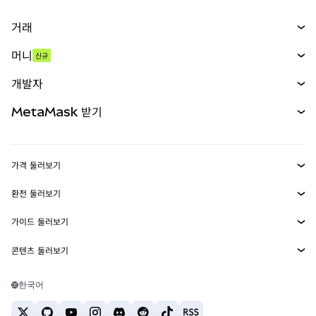
거래
스왑
머니
신규
예측 시장
신규
매수
개발자
무기한 선물
신규
카드
문서 보기
MetaMask 받기
실물자산
mUSD
신규
대시보드
Transaction Shield
수익 창출
Smart Accounts Kit
에이전트 지갑
신규
가격 둘러보기
임베디드 지갑
Snaps
비트코인 가격
환전 둘러보기
MetaMask Connect
이더리움 가격
보상
신규
BTC를 USD로 환전
솔라나 가격
가이드 둘러보기
Snaps
보안
ETH를 USD로 환전
BTC 매수
시바이누 가격
USDT를 INR로 환전
콘텐츠 둘러보기
웹3 서비스
고객 지원
ETH 매수
페페 가격
비트코인 지갑
BTC를 USDT로 환전
SOL 매수
채용
테더 가격
솔라나 지갑
한국어
BTC를 INR로 환전
PEPE 매수
연락처
USDC 가격
최고의 암호화폐 카드
ETH를 USDT로 환전