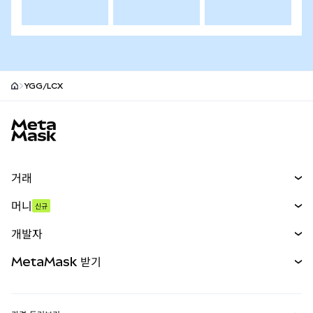
YGG/LCX
MetaMask 사이트 바닥글
거래
스왑
머니
신규
예측 시장
신규
매수
개발자
무기한 선물
신규
카드
문서 보기
MetaMask 받기
실물자산
mUSD
신규
대시보드
Transaction Shield
수익 창출
Smart Accounts Kit
에이전트 지갑
신규