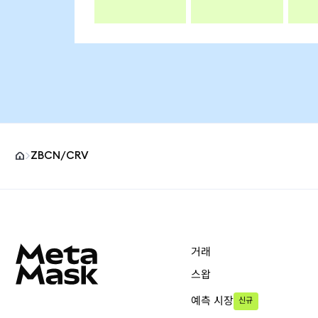
ZBCN/CRV
MetaMask 사이트 바닥글
거래
스왑
예측 시장
신규