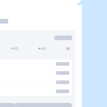
1시간
4시간
1일