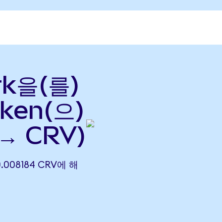
rk을(를)
ken(으)
→ CRV)
0.008184 CRV에 해