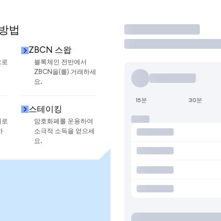
 방법
거래
ZBCN 스왑
으로
블록체인 전반에서
ZBCN을(를) 거래하세
요.
15분
30분
스테이킹
지로
암호화폐를 운용하여
하
소극적 소득을 얻으세
요.