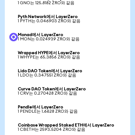
1 GNO는 125.8182 ZRO와 같음
Pyth Network에서 LayerZero
1 PYTH는 0.046903 ZRO와 같음
Monad에서 LayerZero
1 MON는 0.024939 ZRO와 같음
Wrapped HYPE에서 LayerZero
1 WHYPE는 65.3856 ZRO와 같음
Lido DAO Token에서 LayerZero
1 LDO는 0.347551 ZRO와 같음
Curve DAO Token에서 LayerZero
1 CRV는 0.270428 ZRO와 같음
Pendle에서 LayerZero
1 PENDLE는 1.6628 ZRO와 같음
Coinbase Wrapped Staked ETH에서 LayerZero
1 CBETH는 2593.5204 ZRO와 같음