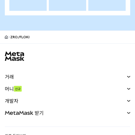
ZRO/FLOKI
MetaMask 사이트 바닥글
거래
스왑
머니
신규
예측 시장
신규
매수
개발자
무기한 선물
신규
카드
문서 보기
MetaMask 받기
실물자산
mUSD
신규
대시보드
Transaction Shield
수익 창출
Smart Accounts Kit
에이전트 지갑
신규