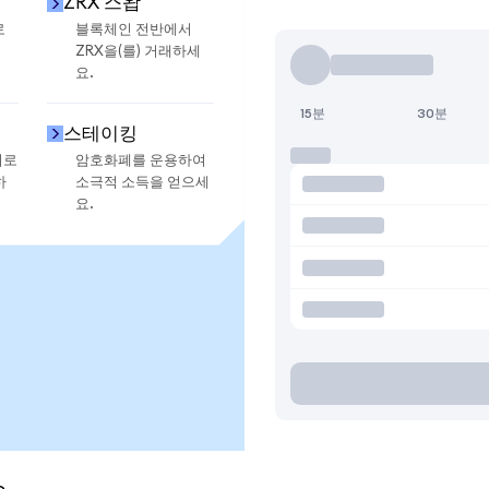
ZRX 스왑
로
블록체인 전반에서
ZRX을(를) 거래하세
요.
15분
30분
스테이킹
지로
암호화폐를 운용하여
하
소극적 소득을 얻으세
요.