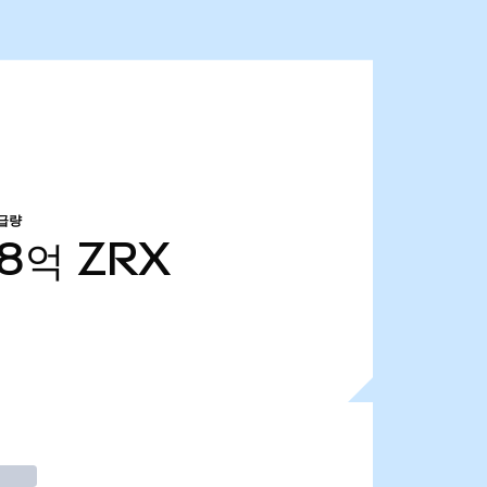
급량
48억
ZRX