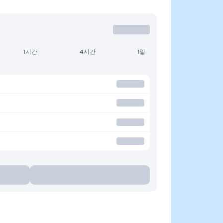
1시간
4시간
1일