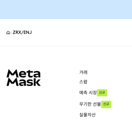
ZRX/ENJ
MetaMask 사이트 바닥글
거래
스왑
예측 시장
신규
무기한 선물
신규
실물자산