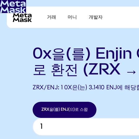
거래
머니
개발자
0x을(를) Enjin 
로 환전 (ZRX →
ZRX/ENJ: 1 0X은(는) 3.1410 ENJ에 
ZRX을(를) ENJ(으)로 스왑