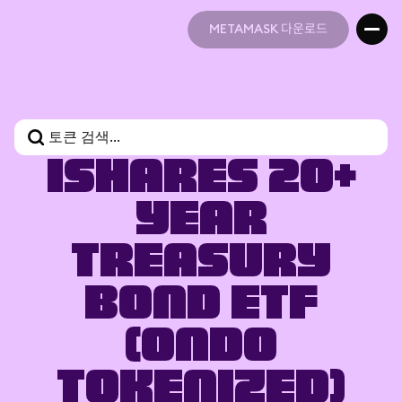
METAMASK 다운로드
METAMASK 다운로드
iShares 20+
Year
Treasury
Bond ETF
(Ondo
Tokenized)