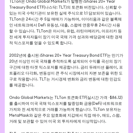
TLTon은 Ondo Global Markets가 발행한 iShares 20+ Year 
Treasury Bond ETF(나스닥: TLT)의 토큰화 버전입니다. 신뢰할 수 
있는 미국 수탁기관이 보유한 실제 주식으로 1:1 담보되어 있습니다. 
TLTon은 24시간 주 5일 매매가 가능하며, 이더리움과 같은 블록체
인 네트워크에서 DeFi 유동성, 대출, 스왑에 연중무휴 24시간 사용
할 수 있습니다. TLTon은 아시아, 유럽, 라틴아메리카, 아프리카 등 
전 세계 투자자들이 장기 미국 국채 가격 성과와 배당금에 대한 경제
적 익스포저를 얻을 수 있도록 합니다.
2002년에 출시된 iShares 20+ Year Treasury Bond ETF는 만기가 
20년 이상인 미국 국채를 추적하도록 설계되어 수익률 곡선의 장기 
구간에 대한 타겟 익스포저를 제공합니다. 금리 듀레이션 플레이, 포
트폴리오 다각화, 변동성이 큰 주식 시장에서의 자본 보존을 위한 도
구로 작용합니다. TLT는 거시경제 변화와 금리 변동에 대한 민감도
를 제공합니다.
Ondo Global Markets는 TLTon 토큰화 ETF(실시간 가격 ~$86.12)
를 출시하여 미국 국채 익스포저를 탈중앙화 금융(DeFi) 네트워크로 
가져와 전 세계적으로 거래를 가능하게 했습니다. TLTon 보유자는 
MetaMask와 같은 주요 암호화폐 지갑에서 직접 매수, 매도, 스왑, 
거래 및 보관할 수 있어 미국 외 투자자에게 이상적입니다.