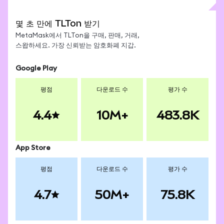
하여 시작하세요.
토큰화된 실물 자산 플랫폼으로, 동종 플랫폼 중 가장
MetaMask에서 iShares 20+ Year Treasury Bond ETF
- DeFi 조합성: 역사적으로 유동성이 낮았던 기존 실물
높은 수치를 기록하고 있습니다. TLTon과 같은 Ondo
(Ondo Tokenized)과 같은 토큰화된 주식 및 ETF에 접
몇 초 만에 TLTon 받기
자산과 달리, 토큰화된 실물 자산은 DeFi 전반에서 대
RWA는 이들이 대표하는 실물 자산과 1:1로 담보됩니다.
근하는 방법에 대한 추가 정보는
MetaMask 지원 RWA
MetaMask에서 TLTon을 구매, 판매, 거래,
출, 담보 제공, 이자 농사에 사용될 수 있습니다.
가이드
를 참조하세요.
스왑하세요. 가장 신뢰받는 암호화폐 지갑.
Google Play
평점
다운로드 수
평가 수
4.4
10M+
483.8K
App Store
평점
다운로드 수
평가 수
4.7
50M+
75.8K