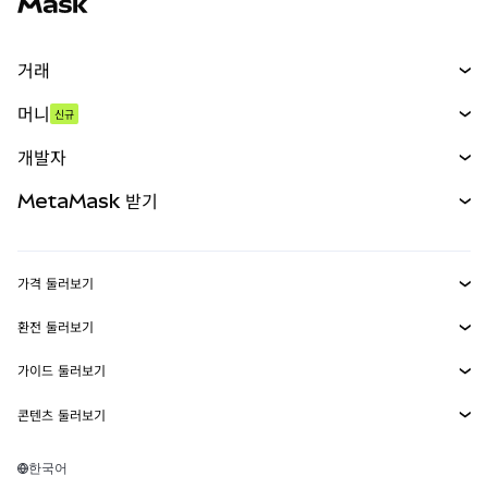
거래
스왑
머니
신규
예측 시장
신규
매수
개발자
무기한 선물
신규
카드
문서 보기
MetaMask 받기
실물자산
mUSD
신규
대시보드
Transaction Shield
수익 창출
Smart Accounts Kit
에이전트 지갑
신규
가격 둘러보기
임베디드 지갑
Snaps
비트코인 가격
환전 둘러보기
MetaMask Connect
이더리움 가격
보상
신규
BTC를 USD로 환전
솔라나 가격
가이드 둘러보기
Snaps
보안
ETH를 USD로 환전
BTC 매수
시바이누 가격
USDT를 INR로 환전
콘텐츠 둘러보기
웹3 서비스
고객 지원
ETH 매수
페페 가격
비트코인 지갑
BTC를 USDT로 환전
SOL 매수
채용
테더 가격
솔라나 지갑
한국어
BTC를 INR로 환전