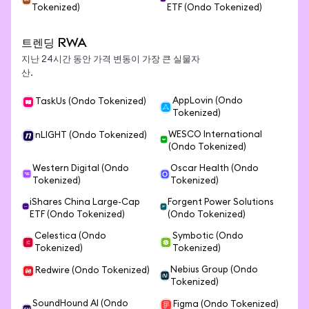
Tokenized)
ETF (Ondo Tokenized)
트렌딩 RWA
지난 24시간 동안 가격 변동이 가장 큰 실물자
산.
AppLovin (Ondo
TaskUs (Ondo Tokenized)
Tokenized)
WESCO International
nLIGHT (Ondo Tokenized)
(Ondo Tokenized)
Western Digital (Ondo
Oscar Health (Ondo
Tokenized)
Tokenized)
iShares China Large-Cap
Forgent Power Solutions
ETF (Ondo Tokenized)
(Ondo Tokenized)
Celestica (Ondo
Symbotic (Ondo
Tokenized)
Tokenized)
Nebius Group (Ondo
Redwire (Ondo Tokenized)
Tokenized)
SoundHound AI (Ondo
Figma (Ondo Tokenized)