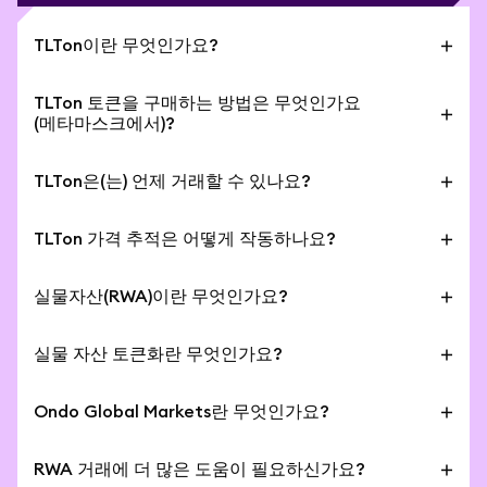
TLTon이란 무엇인가요?
TLTon은 iShares 20+ Year Treasury Bond ETF
TLTon 토큰을 구매하는 방법은 무엇인가요
(NASDAQ: TLT) 주식의 부분 소유권을 나타내는 토큰
(메타마스크에서)?
화된 실물 자산입니다. 토큰화된 자산, 즉 실물자산
(RWA)은 스마트 컨트랙트를 통해 TLTon 가격을 직접
1. MetaMask 모바일 앱을 엽니다.
TLTon은(는) 언제 거래할 수 있나요?
추적합니다. Ondo 토큰은 대표하는 기초 자산과 1:1로
2. 스왑을 탭합니다.
뒷받침되며, 이 가치로 판매할 수 있습니다.
3. TLTon 티커를 검색합니다.
매수 및 매도는 일반적으로
24/5
기준으로 이용 가능하
주요 특징:
4. 거래를 검토하고 제출을 탭합니다.
TLTon 가격 추적은 어떻게 작동하나요?
며, 매주 일요일 오후 8시 05분(미국 동부 시간, 뉴욕 기
- 미국 외 지역에서 RWA에 투자하세요.
5. 완료되었습니다!
준)부터 금요일 오후 7시 59분(미국 동부 시간)까지 운
Ondo 토큰화 자산은 기초 자산과 유사한 경제적 익스
- 추가 가입 불필요.
영됩니다. TLTon의 P2P 전송은 주말 및 공휴일을 포함
실물자산(RWA)이란 무엇인가요?
포저를 제공하며, 통합된
Chainlink
데이터 오라클을
- 24/5 매수 및 매도: 월요일 08:00 ET부터 금요일
하여 24/7 이용 가능합니다.
사용하여 실시간 시장 정보를 제공합니다.
암호화폐에서 실물자산(RWA)은 주식, 지분, 국채, 원자
19:59 ET까지 하루 24시간 Ondo 토큰화된 실물 자산
실물 자산 토큰화란 무엇인가요?
재, 통화, 부동산 등을 포함한 실물 자산의 토큰화된 버
을 거래할 수 있습니다.
전을 의미합니다. iShares 20+ Year Treasury Bond
토큰화는 주식, ETF, 부동산, 채권, 금, 또는 예술품과 같
- 24/7 전송: 언제든지 전 세계적으로 TLTon을 P2P로
ETF (Ondo Tokenized)은(는) 실물자산입니다.
Ondo Global Markets란 무엇인가요?
은 실물 가치 자산을 블록체인상의 디지털 토큰(예:
전송할 수 있습니다.
iShares 20+ Year Treasury Bond ETF (Ondo
- MetaMask 네이티브: MetaMask Mobile에서 직접
Ondo Global Markets는 누적 거래량 70억 달러 이상,
Tokenized))으로 전환하는 것입니다.
RWA 거래에 더 많은 도움이 필요하신가요?
토큰화된 실물 자산을 거래할 수 있으며, Swaps로 이동
총 예치 가치(TVL) 5억 달러 이상을 보유한 세계 최대의