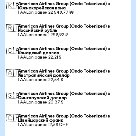
American Airlines Group (Ondo Tokenized) в
🇰🇷
Южнокорейская вона
1 AALon равен 22 548,77 ₩
American Airlines Group (Ondo Tokenized) в
🇷🇺
Российский рубль
1 AALon равен 1 299,92 ₽
American Airlines Group (Ondo Tokenized) в
🇨🇦
Канадский доллар
1 AALon равен 22,21 $
American Airlines Group (Ondo Tokenized) в
🇦🇺
Австралийский доллар
1 AALon равен 22,54 $
American Airlines Group (Ondo Tokenized) в
🇸🇬
Сингапурский доллар
1 AALon равен 20,37 $
American Airlines Group (Ondo Tokenized) в
🇨🇭
Швейцарский франк
1 AALon равен 12,88 CHF