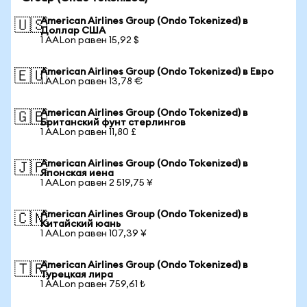
American Airlines Group (Ondo Tokenized) в
🇺🇸
Доллар США
1 AALon равен 15,92 $
American Airlines Group (Ondo Tokenized) в Евро
🇪🇺
1 AALon равен 13,78 €
American Airlines Group (Ondo Tokenized) в
🇬🇧
Британский фунт стерлингов
1 AALon равен 11,80 £
American Airlines Group (Ondo Tokenized) в
🇯🇵
Японская иена
1 AALon равен 2 519,75 ¥
American Airlines Group (Ondo Tokenized) в
🇨🇳
Китайский юань
1 AALon равен 107,39 ¥
American Airlines Group (Ondo Tokenized) в
🇹🇷
Турецкая лира
1 AALon равен 759,61 ₺