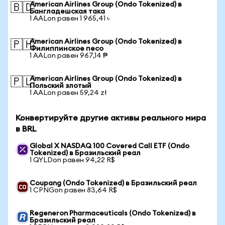
American Airlines Group (Ondo Tokenized) в
🇧🇩
Бангладешская така
1 AALon равен 1 965,41 ৳
American Airlines Group (Ondo Tokenized) в
🇵🇭
Филиппинское песо
1 AALon равен 967,14 ₱
American Airlines Group (Ondo Tokenized) в
🇵🇱
Польский злотый
1 AALon равен 59,24 zł
Конвертируйте другие активы реального мира
в BRL
Global X NASDAQ 100 Covered Call ETF (Ondo
Tokenized) в Бразильский реал
1 QYLDon равен 94,22 R$
Coupang (Ondo Tokenized) в Бразильский реал
1 CPNGon равен 83,64 R$
Regeneron Pharmaceuticals (Ondo Tokenized) в
Бразильский реал