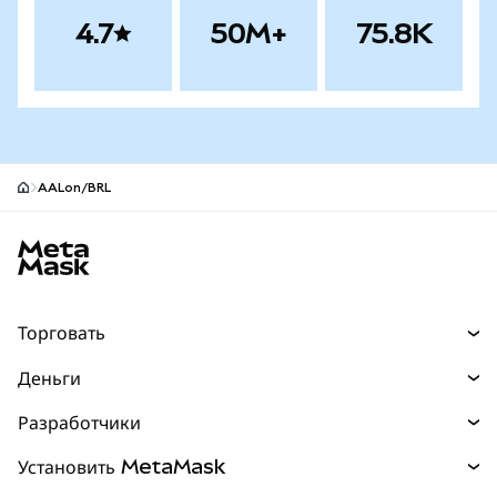
4.7
50M+
75.8K
AALon/BRL
Нижний колонтитул сайта MetaMask
Торговать
Торговля
Деньги
Swaps
Покупайте
Разработчики
Прогнозы
НОВИНКА
Карта
Документация для разработчиков
Установить MetaMask
Перпы
НОВИНКА
mUSD
НОВИНКА
Инфопанель
Защита транзакций