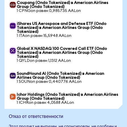
Coupang (Ondo Tokenized) в American Airlines
Group (Ondo Tokenized)
1 CPNGon равен 0,985735 AALon
iShares US Aerospace and Defense ETF (Ondo
Tokenized) в American Airlines Group (Ondo
Tokenized)
1 ITAon равен 15,5948 AALon
Global X NASDAQ 100 Covered Call ETF (Ondo
Tokenized) в American Airlines Group (Ondo
Tokenized)
1 QYLDon равен 1,1312 AALon
SoundHound AI (Ondo Tokenized) в American
Airlines Group (Ondo Tokenized)
1 SOUNon равен 0,440776 AALon
Ichor Holdings (Ondo Tokenized) в American Airlines
Group (Ondo Tokenized)
1 ICHRon равен 4,0588 AALon
Отказ от ответственности
Этот продукт не выпущен, не спонсирован, не одобрен и