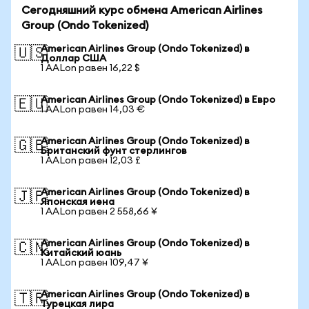
Сегодняшний курс обмена American Airlines
Group (Ondo Tokenized)
American Airlines Group (Ondo Tokenized) в
🇺🇸
Доллар США
1 AALon равен 16,22 $
American Airlines Group (Ondo Tokenized) в Евро
🇪🇺
1 AALon равен 14,03 €
American Airlines Group (Ondo Tokenized) в
🇬🇧
Британский фунт стерлингов
1 AALon равен 12,03 £
American Airlines Group (Ondo Tokenized) в
🇯🇵
Японская иена
1 AALon равен 2 558,66 ¥
American Airlines Group (Ondo Tokenized) в
🇨🇳
Китайский юань
1 AALon равен 109,47 ¥
American Airlines Group (Ondo Tokenized) в
🇹🇷
Турецкая лира