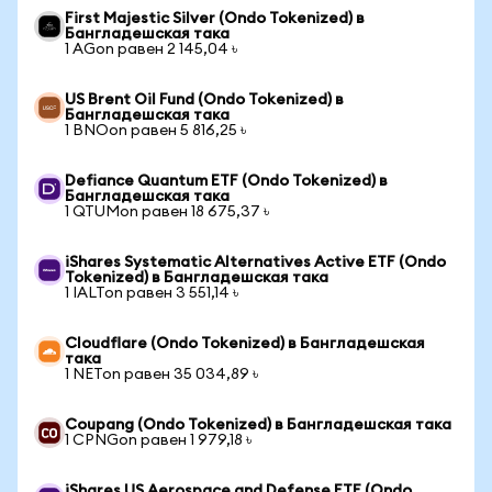
First Majestic Silver (Ondo Tokenized) в
Бангладешская така
1 AGon равен 2 145,04 ৳
US Brent Oil Fund (Ondo Tokenized) в
Бангладешская така
1 BNOon равен 5 816,25 ৳
Defiance Quantum ETF (Ondo Tokenized) в
Бангладешская така
1 QTUMon равен 18 675,37 ৳
iShares Systematic Alternatives Active ETF (Ondo
Tokenized) в Бангладешская така
1 IALTon равен 3 551,14 ৳
Cloudflare (Ondo Tokenized) в Бангладешская
така
1 NETon равен 35 034,89 ৳
Coupang (Ondo Tokenized) в Бангладешская така
1 CPNGon равен 1 979,18 ৳
iShares US Aerospace and Defense ETF (Ondo