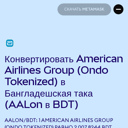
СКАЧАТЬ METAMASK
СКАЧАТЬ METAMASK
Конвертировать American
Airlines Group (Ondo
Tokenized) в
Бангладешская така
(AALon в BDT)
AALON/BDT: 1 AMERICAN AIRLINES GROUP
(ONDO TOKENIZED) РАВНО 2 007,8244 BDT