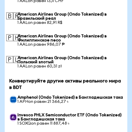
1 AALon равен 13,11 CHF
American Airlines Group (Ondo Tokenized) в
🇧🇷
Бразильский реал
1 AALon равен 82,91 R$
American Airlines Group (Ondo Tokenized) в
🇵🇭
Филиппинское песо
1 AALon равен 986,07 ₱
American Airlines Group (Ondo Tokenized) в
🇵🇱
Польский злотый
1 AALon равен 60,31 zł
Конвертируйте другие активы реального мира
в BDT
Amphenol (Ondo Tokenized) в Бангладешская така
1 APHon равен 21 366,27 ৳
Invesco PHLX Semiconductor ETF (Ondo Tokenized)
в Бангладешская така
1 SOXQon равен 11 887,48 ৳