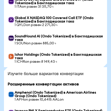
Tokenized) в Бангладешская така
1 ITAon равен 31 311,70 ৳
Global X NASDAQ 100 Covered Call ETF (Ondo
Tokenized) в Бангладешская така
1 QYLDon равен 2 271,30 ৳
SoundHound AI (Ondo Tokenized) в Бангладешская
така
1 SOUNon равен 885,00 ৳
Ichor Holdings (Ondo Tokenized) в Бангладешская
така
1 ICHRon равен 8 149,43 ৳
Изучите больше вариантов конвертации
Расширенные конвертации активов
Amphenol (Ondo Tokenized) в American Airlines
Group (Ondo Tokenized)
1 APHon равен 10,6415 AALon