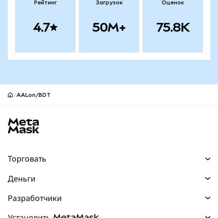
Рейтинг
Загрузок
Оценок
4.7
50M+
75.8K
AALon/BDT
Нижний колонтитул сайта MetaMask
Торговать
Торговля
Деньги
Swaps
Покупайте
Разработчики
Прогнозы
НОВИНКА
Карта
Документация для разработчиков
Установить MetaMask