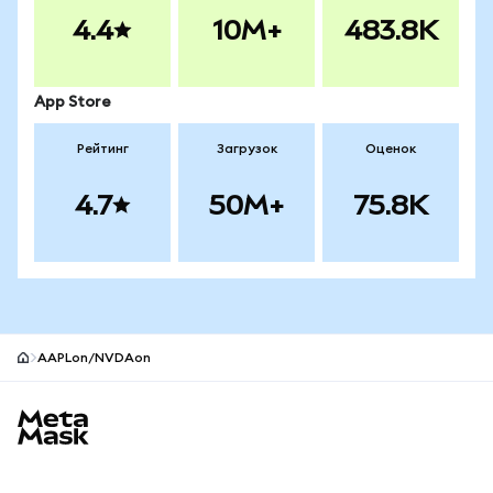
4.4
10M+
483.8K
App Store
Рейтинг
Загрузок
Оценок
4.7
50M+
75.8K
AAPLon/NVDAon
Нижний колонтитул сайта MetaMask