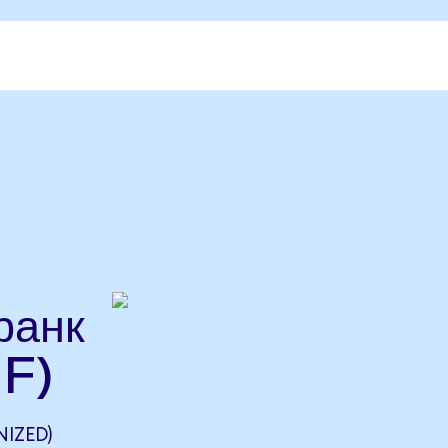
ранк
F)
IZED)