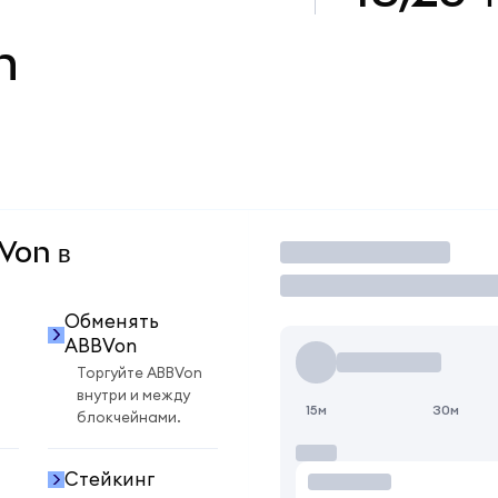
n
BVon в
Торговать
Обменять
ABBVon
Торгуйте ABBVon
внутри и между
15м
30м
блокчейнами.
Стейкинг