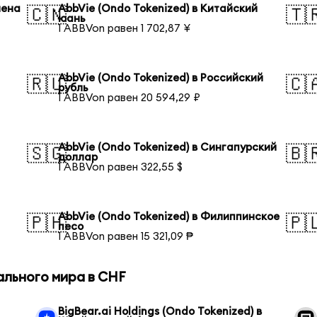
иена
AbbVie (Ondo Tokenized) в Китайский
🇨🇳
🇹
юань
1 ABBVon равен 1 702,87 ¥
AbbVie (Ondo Tokenized) в Российский
🇷🇺
🇨
рубль
1 ABBVon равен 20 594,29 ₽
AbbVie (Ondo Tokenized) в Сингапурский
🇸🇬
🇧
доллар
1 ABBVon равен 322,55 $
AbbVie (Ondo Tokenized) в Филиппинское
🇵🇭
🇵
песо
1 ABBVon равен 15 321,09 ₱
ального мира в CHF
BigBear.ai Holdings (Ondo Tokenized) в