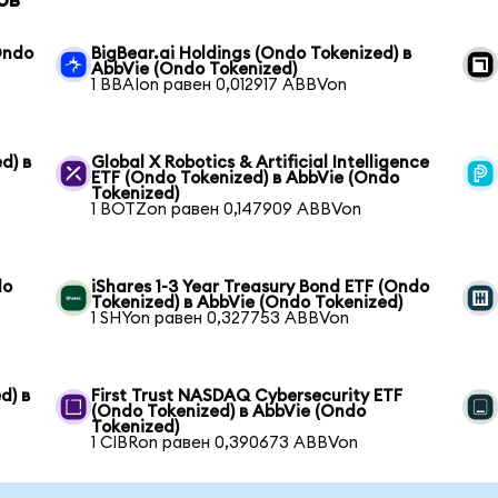
ов
Ondo
BigBear.ai Holdings (Ondo Tokenized) в
AbbVie (Ondo Tokenized)
1 BBAIon равен 0,012917 ABBVon
d) в
Global X Robotics & Artificial Intelligence
ETF (Ondo Tokenized) в AbbVie (Ondo
Tokenized)
1 BOTZon равен 0,147909 ABBVon
do
iShares 1-3 Year Treasury Bond ETF (Ondo
Tokenized) в AbbVie (Ondo Tokenized)
1 SHYon равен 0,327753 ABBVon
d) в
First Trust NASDAQ Cybersecurity ETF
(Ondo Tokenized) в AbbVie (Ondo
Tokenized)
1 CIBRon равен 0,390673 ABBVon