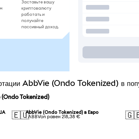
Заставьте вашу
ом
криптовалюту
работать и
получайте
пассивный доход.
вертации AbbVie (Ondo Tokenized) в по
(Ondo Tokenized)
США
AbbVie (Ondo Tokenized) в Евро
🇪🇺
🇬
1 ABBVon равен 218,38 €