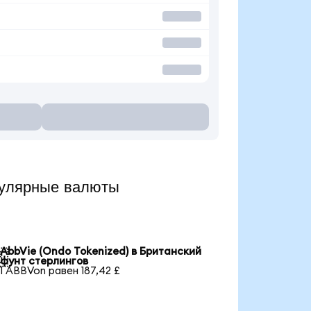
пулярные валюты
AbbVie (Ondo Tokenized) в Британский

фунт стерлингов
1 ABBVon равен 187,42 £