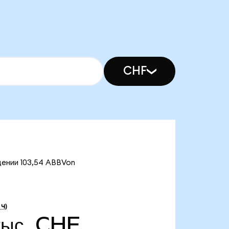
CHF
щении 103,54 ABBVon
 Ч)
тыс. CHF