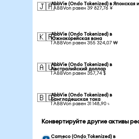
AbbVie (Ondo Tokenized) в Японская 
🇯🇵
1 ABBVon равен 39 827,76 ¥
AbbVie (Ondo Tokenized) в
🇰🇷
Южнокорейская вона
1 ABBVon равен 355 324,07 ₩
AbbVie (Ondo Tokenized) в
🇦🇺
Австралийский доллар
1 ABBVon равен 357,74 $
AbbVie (Ondo Tokenized) в
🇧🇩
Бангладешская така
1 ABBVon равен 31 148,90 ৳
Конвертируйте другие активы ре
Cameco (Ondo Tokenized) в