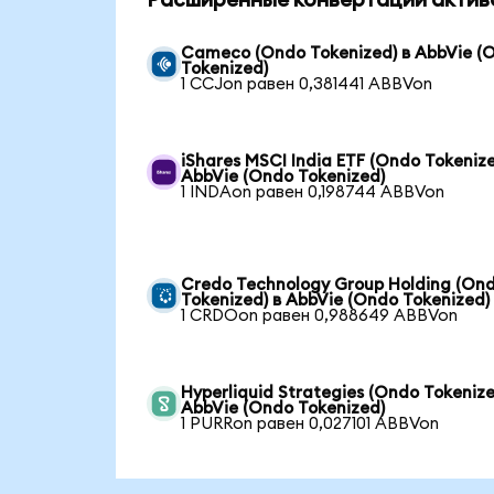
Расширенные конвертации актив
Cameco (Ondo Tokenized) в AbbVie (
Tokenized)
1 CCJon равен 0,381441 ABBVon
iShares MSCI India ETF (Ondo Tokenize
AbbVie (Ondo Tokenized)
1 INDAon равен 0,198744 ABBVon
Credo Technology Group Holding (On
Tokenized) в AbbVie (Ondo Tokenized)
1 CRDOon равен 0,988649 ABBVon
Hyperliquid Strategies (Ondo Tokenize
AbbVie (Ondo Tokenized)
1 PURRon равен 0,027101 ABBVon