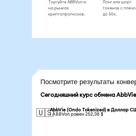
Торгуйте ABBVon и
Лонг или шорт
на рынках
токенов с плеч
криптопрогнозов.
до 50x.
Посмотрите результаты кон
Сегодняшний курс обмена AbbVie 
AbbVie (Ondo Tokenized) в Доллар 
🇺🇸
1 ABBVon равен 252,38 $