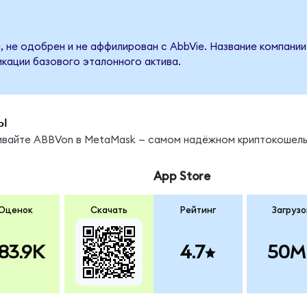
, не одобрен и не аффилирован с AbbVie. Название компании
кации базового эталонного актива.
ы
нивайте ABBVon в MetaMask — самом надёжном криптокошель
App Store
Оценок
Скачать
Рейтинг
Загрузо
83.9K
4.7
50M