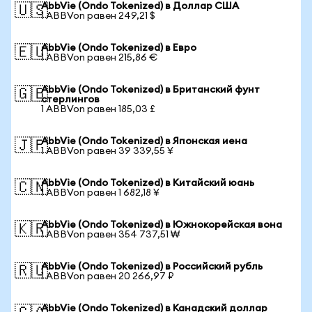
AbbVie (Ondo Tokenized) в Доллар США
🇺🇸
1 ABBVon равен 249,21 $
AbbVie (Ondo Tokenized) в Евро
🇪🇺
1 ABBVon равен 215,86 €
AbbVie (Ondo Tokenized) в Британский фунт
🇬🇧
стерлингов
1 ABBVon равен 185,03 £
AbbVie (Ondo Tokenized) в Японская иена
🇯🇵
1 ABBVon равен 39 339,55 ¥
AbbVie (Ondo Tokenized) в Китайский юань
🇨🇳
1 ABBVon равен 1 682,18 ¥
AbbVie (Ondo Tokenized) в Южнокорейская вона
🇰🇷
1 ABBVon равен 354 737,51 ₩
AbbVie (Ondo Tokenized) в Российский рубль
🇷🇺
1 ABBVon равен 20 266,97 ₽
AbbVie (Ondo Tokenized) в Канадский доллар