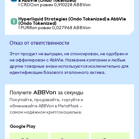
в AbbVie (Ondo Tokenized)
1 CRDOon равен 0,910228 ABBVon
Hyperliquid Strategies (Ondo Tokenized) в AbbVie
(Ondo Tokenized)
1 PURRon равен 0,027968 ABBVon
Отказ от ответственности
Этот продукт не выпущен, не спонсирован, не одобрен и
не аффилирован с AbbVie. Название компании и любые
другие товарные знаки используются исключительно для
идентификации базового эталонного актива.
Получите ABBVon за секунды
Покупайте, продавайте, торгуйте и
обменивайте ABBVon в MetaMask —
самом надёжном криптокошельке.
Google Play