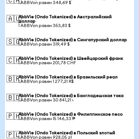
🇨🇦
1 ABBVon равен 348,69 $
AbbVie (Ondo Tokenized) в Австралийский
🇦🇺
доллар
1 ABBVon равен 353,83 $
AbbVie (Ondo Tokenized) в Сингапурский доллар
🇸🇬
1 ABBVon равен 319,49 $
AbbVie (Ondo Tokenized) в Швейцарский франк
🇨🇭
1 ABBVon равен 201,78 CHF
AbbVie (Ondo Tokenized) в Бразильский реал
🇧🇷
1 ABBVon равен 1 277,21 R$
AbbVie (Ondo Tokenized) в Бангладешская така
🇧🇩
1 ABBVon равен 30 841,21 ৳
AbbVie (Ondo Tokenized) в Филиппинское песо
🇵🇭
1 ABBVon равен 15 146,33 ₱
AbbVie (Ondo Tokenized) в Польский злотый
🇵🇱
1 ABBVon равен 928,05 zł