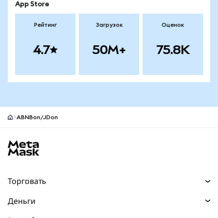
App Store
Рейтинг
Загрузок
Оценок
4.7
50M+
75.8K
ABNBon/JDon
Нижний колонтитул сайта MetaMask
Торговать
Торговля
Деньги
Swaps
Покупайте