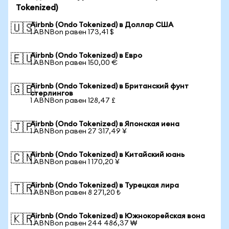
Tokenized)
Airbnb (Ondo Tokenized) в Доллар США
🇺🇸
1 ABNBon равен 173,41 $
Airbnb (Ondo Tokenized) в Евро
🇪🇺
1 ABNBon равен 150,00 €
Airbnb (Ondo Tokenized) в Британский фунт
🇬🇧
стерлингов
1 ABNBon равен 128,47 £
Airbnb (Ondo Tokenized) в Японская иена
🇯🇵
1 ABNBon равен 27 317,49 ¥
Airbnb (Ondo Tokenized) в Китайский юань
🇨🇳
1 ABNBon равен 1 170,20 ¥
Airbnb (Ondo Tokenized) в Турецкая лира
🇹🇷
1 ABNBon равен 8 271,20 ₺
Airbnb (Ondo Tokenized) в Южнокорейская вона
🇰🇷
1 ABNBon равен 244 486,37 ₩