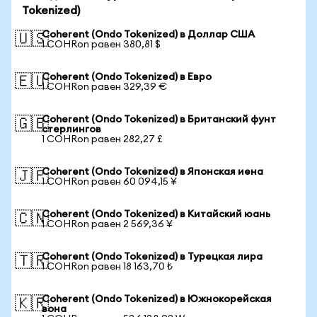
Tokenized)
Coherent (Ondo Tokenized) в Доллар США
🇺🇸
1 COHRon равен 380,81 $
Coherent (Ondo Tokenized) в Евро
🇪🇺
1 COHRon равен 329,39 €
Coherent (Ondo Tokenized) в Британский фунт
🇬🇧
стерлингов
1 COHRon равен 282,27 £
Coherent (Ondo Tokenized) в Японская иена
🇯🇵
1 COHRon равен 60 094,15 ¥
Coherent (Ondo Tokenized) в Китайский юань
🇨🇳
1 COHRon равен 2 569,36 ¥
Coherent (Ondo Tokenized) в Турецкая лира
🇹🇷
1 COHRon равен 18 163,70 ₺
Coherent (Ondo Tokenized) в Южнокорейская
🇰🇷
вона