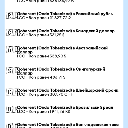
1 COHRon равен 536 138,92 ₩
Coherent (Ondo Tokenized) в Российский рубль
🇷🇺
1 COHRon равен 31 327,72 ₽
Coherent (Ondo Tokenized) в Канадский доллар
🇨🇦
1 COHRon равен 531,25 $
Coherent (Ondo Tokenized) в Австралийский
🇦🇺
доллар
1 COHRon равен 538,93 $
Coherent (Ondo Tokenized) в Сингапурский
🇸🇬
доллар
1 COHRon равен 486,71 $
Coherent (Ondo Tokenized) в Швейцарский франк
🇨🇭
1 COHRon равен 307,70 CHF
Coherent (Ondo Tokenized) в Бразильский реал
🇧🇷
1 COHRon равен 1 941,26 R$
Coherent (Ondo Tokenized) в Бангладешская така
🇧🇩