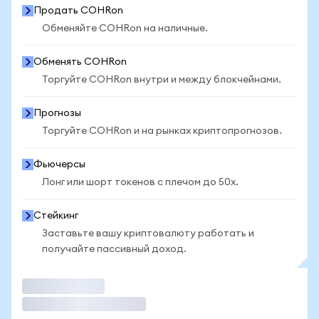
Продать COHRon
Обменяйте COHRon на наличные.
Обменять COHRon
Торгуйте COHRon внутри и между блокчейнами.
Прогнозы
Торгуйте COHRon и на рынках криптопрогнозов.
Фьючерсы
Лонг или шорт токенов с плечом до 50x.
Стейкинг
Заставьте вашу криптовалюту работать и
получайте пассивный доход.
Торговать