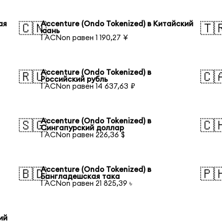
ая
Accenture (Ondo Tokenized) в Китайский
🇨🇳
🇹
юань
1 ACNon равен 1 190,27 ¥
Accenture (Ondo Tokenized) в
🇷🇺
🇨
Российский рубль
1 ACNon равен 14 637,63 ₽
Accenture (Ondo Tokenized) в
🇸🇬
🇨
Сингапурский доллар
1 ACNon равен 226,36 $
Accenture (Ondo Tokenized) в
🇧🇩
🇵
Бангладешская така
1 ACNon равен 21 825,39 ৳
ий