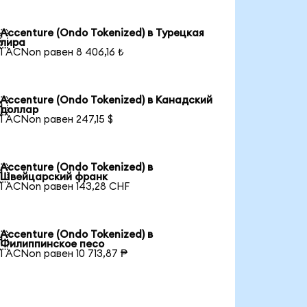
Accenture (Ondo Tokenized) в Турецкая

лира
1 ACNon равен 8 406,16 ₺
Accenture (Ondo Tokenized) в Канадский

доллар
1 ACNon равен 247,15 $
Accenture (Ondo Tokenized) в

Швейцарский франк
1 ACNon равен 143,28 CHF
Accenture (Ondo Tokenized) в

Филиппинское песо
1 ACNon равен 10 713,87 ₱