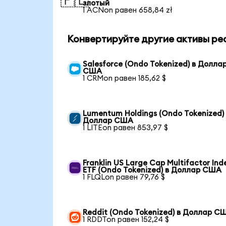
🇵🇱
злотый
1 ACNon равен 658,84 zł
Конвертируйте другие активы ре
Salesforce (Ondo Tokenized) в Долла
США
1 CRMon равен 185,62 $
Lumentum Holdings (Ondo Tokenized)
Доллар США
1 LITEon равен 853,97 $
Franklin US Large Cap Multifactor Ind
ETF (Ondo Tokenized) в Доллар США
1 FLQLon равен 79,76 $
Reddit (Ondo Tokenized) в Доллар С
1 RDDTon равен 152,24 $