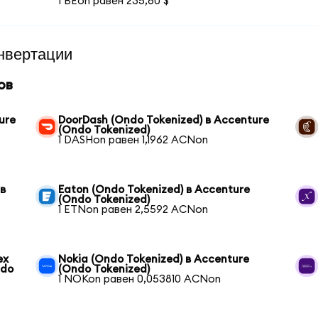
1 BEon равен 235,60 $
нвертации
ов
ure
DoorDash (Ondo Tokenized) в Accenture
(Ondo Tokenized)
1 DASHon равен 1,1962 ACNon
 в
Eaton (Ondo Tokenized) в Accenture
(Ondo Tokenized)
1 ETNon равен 2,5592 ACNon
ex
Nokia (Ondo Tokenized) в Accenture
ndo
(Ondo Tokenized)
1 NOKon равен 0,053810 ACNon