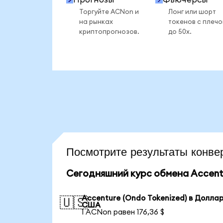
Торгуйте ACNon и
Лонг или шорт
на рынках
токенов с плеч
криптопрогнозов.
до 50x.
Посмотрите результаты кон
Сегодняшний курс обмена Accentu
Accenture (Ondo Tokenized) в Долла
🇺🇸
США
1 ACNon равен 176,36 $