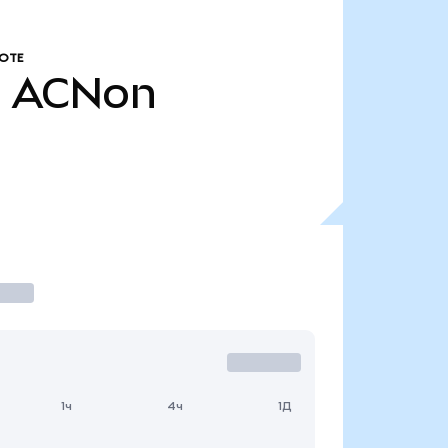
ОТЕ
.
ACNon
1ч
4ч
1Д