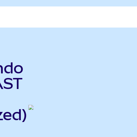
ndo
AST
zed)