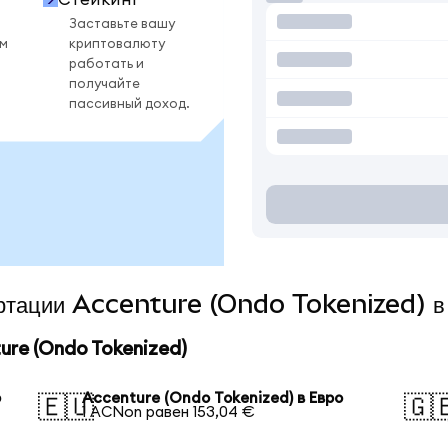
Заставьте вашу
ом
криптовалюту
работать и
получайте
пассивный доход.
вертации Accenture (Ondo Tokenized) в
re (Ondo Tokenized)
р
Accenture (Ondo Tokenized) в Евро
🇪🇺
🇬
1 ACNon равен 153,04 €