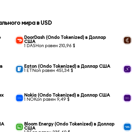
ального мира в USD
р
DoorDash (Ondo Tokenized) в Доллар
США
1 DASHon равен 210,96 $
 в
Eaton (Ondo Tokenized) в Доллар США
1 ETNon равен 451,34 $
ex
Nokia (Ondo Tokenized) в Доллар США
1 NOKon равен 9,49 $
ША
Bloom Energy (Ondo Tokenized) в Доллар
США