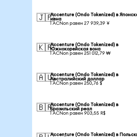
Accenture (Ondo Tokenized) в Японск
🇯🇵
иена
1 ACNon равен 27 939,39 ¥
Accenture (Ondo Tokenized) в
🇰🇷
Южнокорейская вона
1 ACNon равен 251 012,79 ₩
Accenture (Ondo Tokenized) в
🇦🇺
Австралийский доллар
1 ACNon равен 250,76 $
Accenture (Ondo Tokenized) в
🇧🇷
Бразильский реал
1 ACNon равен 903,55 R$
Accenture (Ondo Tokenized) в Польск