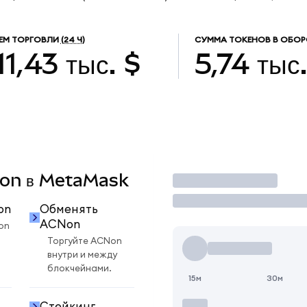
ЕМ ТОРГОВЛИ
(24 Ч)
СУММА ТОКЕНОВ В ОБОР
11,43 тыс. $
5,74 тыс
CNon в MetaMask
Торговать
on
Обменять
ACNon
on
Торгуйте ACNon
внутри и между
блокчейнами.
15м
30м
Стейкинг