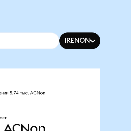
IRENON
ении 5,74 тыс. ACNon
ОТЕ
.
ACNon