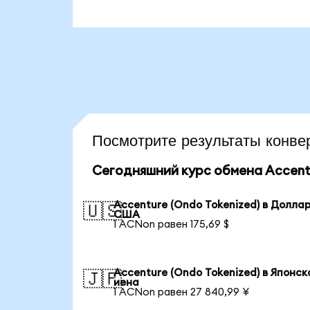
Посмотрите результаты кон
Сегодняшний курс обмена Accentu
Accenture (Ondo Tokenized) в Долла
🇺🇸
США
1 ACNon равен 175,69 $
Accenture (Ondo Tokenized) в Японск
🇯🇵
иена
1 ACNon равен 27 840,99 ¥