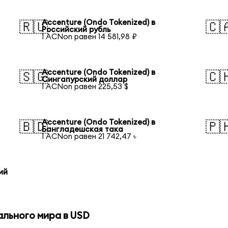
Accenture (Ondo Tokenized) в
🇷🇺
🇨
Российский рубль
1 ACNon равен 14 581,98 ₽
Accenture (Ondo Tokenized) в
🇸🇬
🇨
Сингапурский доллар
1 ACNon равен 225,53 $
Accenture (Ondo Tokenized) в
🇧🇩
🇵
Бангладешская така
1 ACNon равен 21 742,47 ৳
ий
ального мира в USD