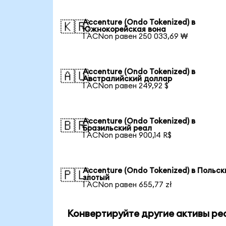
Accenture (Ondo Tokenized) в
🇰🇷
Южнокорейская вона
1 ACNon равен 250 033,69 ₩
Accenture (Ondo Tokenized) в
🇦🇺
Австралийский доллар
1 ACNon равен 249,92 $
Accenture (Ondo Tokenized) в
🇧🇷
Бразильский реал
1 ACNon равен 900,14 R$
Accenture (Ondo Tokenized) в Польск
🇵🇱
злотый
1 ACNon равен 655,77 zł
Конвертируйте другие активы ре