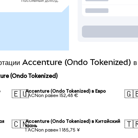
пассивный доход.
вертации Accenture (Ondo Tokenized) в
re (Ondo Tokenized)
р
Accenture (Ondo Tokenized) в Евро
🇪🇺
🇬
1 ACNon равен 152,48 €
ая
Accenture (Ondo Tokenized) в Китайский
🇨🇳
🇹
юань
1 ACNon равен 1 185,75 ¥