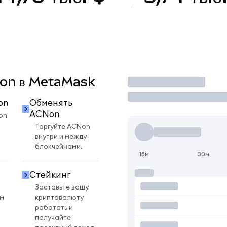
CNon в MetaMask
Торговать
on
Обменять
ACNon
on
Торгуйте ACNon
внутри и между
блокчейнами.
15м
30м
Стейкинг
Заставьте вашу
ом
криптовалюту
работать и
получайте