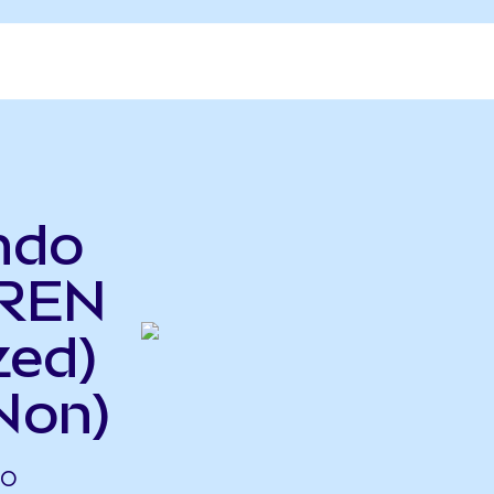
ndo
IREN
zed)
Non)
DO