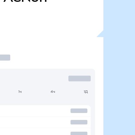
1ч
4ч
1Д