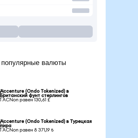
 популярные валюты
Accenture (Ondo Tokenized) в

Британский фунт стерлингов
1 ACNon равен 130,61 £
Accenture (Ondo Tokenized) в Турецкая

лира
1 ACNon равен 8 371,19 ₺