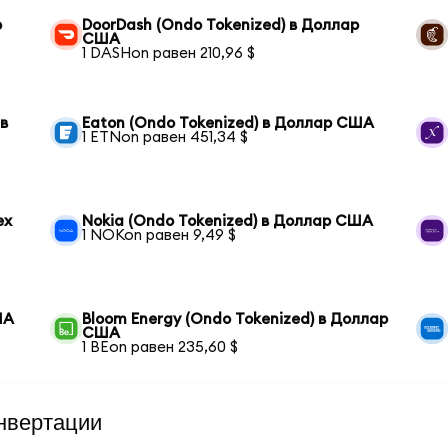
р
DoorDash (Ondo Tokenized) в Доллар
США
1 DASHon равен 210,96 $
 в
Eaton (Ondo Tokenized) в Доллар США
1 ETNon равен 451,34 $
ex
Nokia (Ondo Tokenized) в Доллар США
1 NOKon равен 9,49 $
ША
Bloom Energy (Ondo Tokenized) в Доллар
США
1 BEon равен 235,60 $
нвертации