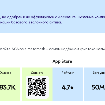
, не одобрен и не аффилирован с Accenture. Название компа
кации базового эталонного актива.
нивайте ACNon в MetaMask — самом надёжном криптокошельк
App Store
Оценок
Скачать
Рейтинг
Загрузо
83.7K
4.7
50M