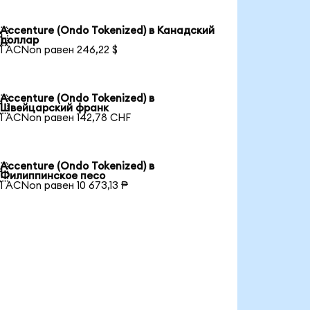
Accenture (Ondo Tokenized) в Канадский

доллар
1 ACNon равен 246,22 $
Accenture (Ondo Tokenized) в

Швейцарский франк
1 ACNon равен 142,78 CHF
Accenture (Ondo Tokenized) в

Филиппинское песо
1 ACNon равен 10 673,13 ₱