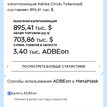
капитализация Adobe (Ondo Tokenized)
составляет 895,41 тыс. $.
РЫНОЧНАЯ КАПИТАЛИЗАЦИЯ
895,41 тыс. $
ОБЪЕМ ТОРГОВЛИ
(24 Ч)
703,86 тыс. $
СУММА ТОКЕНОВ В ОБОРОТЕ
3,40 тыс.
ADBEon
ПОСМОТРЕТЬ БОЛЬШЕ СТАТИСТИКИ
ПОСМОТРЕТЬ БОЛЬШЕ СТАТИСТИКИ
Способы использования ADBEon в MetaMask
Купить ADBEon
Начните всего за пару нажатий.