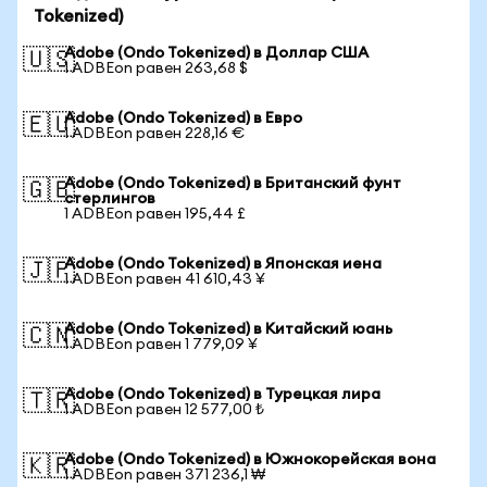
Tokenized)
Adobe (Ondo Tokenized) в Доллар США
🇺🇸
1 ADBEon равен 263,68 $
Adobe (Ondo Tokenized) в Евро
🇪🇺
1 ADBEon равен 228,16 €
Adobe (Ondo Tokenized) в Британский фунт
🇬🇧
стерлингов
1 ADBEon равен 195,44 £
Adobe (Ondo Tokenized) в Японская иена
🇯🇵
1 ADBEon равен 41 610,43 ¥
Adobe (Ondo Tokenized) в Китайский юань
🇨🇳
1 ADBEon равен 1 779,09 ¥
Adobe (Ondo Tokenized) в Турецкая лира
🇹🇷
1 ADBEon равен 12 577,00 ₺
Adobe (Ondo Tokenized) в Южнокорейская вона
🇰🇷
1 ADBEon равен 371 236,1 ₩