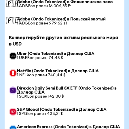
Adobe (Ondo Tokenized) в Филиппинское песо
🇵🇭
1 ADBEon равен 16 006,85 ₱
Adobe (Ondo Tokenized) в Польский злотый
🇵🇱
1 ADBEon равен 979,62 zł
Конвертируйте другие активы реального мира
в USD
Uber (Ondo Tokenized) в Доллар США
1 UBERon равен 74,45 $
Netflix (Ondo Tokenized) в Доллар США
1 NFLXon равен 740,44 $
Direxion Daily Semi Bull 3X ETF (Ondo Tokenized) в
Доллар США
1 SOXLon равен 142,30 $
S&P Global (Ondo Tokenized) в Доллар США
1 SPGIon равен 433,21 $
American Express (Ondo Tokenized) в Доллар США