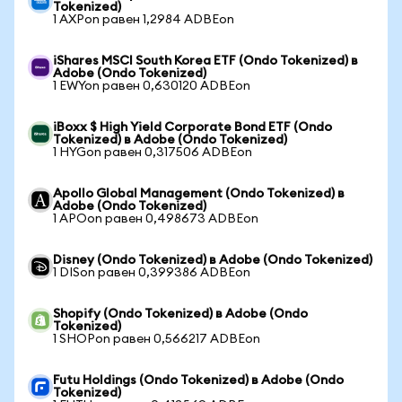
Tokenized)
1 AXPon равен 1,2984 ADBEon
iShares MSCI South Korea ETF (Ondo Tokenized) в
Adobe (Ondo Tokenized)
1 EWYon равен 0,630120 ADBEon
iBoxx $ High Yield Corporate Bond ETF (Ondo
Tokenized) в Adobe (Ondo Tokenized)
1 HYGon равен 0,317506 ADBEon
Apollo Global Management (Ondo Tokenized) в
Adobe (Ondo Tokenized)
1 APOon равен 0,498673 ADBEon
Disney (Ondo Tokenized) в Adobe (Ondo Tokenized)
1 DISon равен 0,399386 ADBEon
Shopify (Ondo Tokenized) в Adobe (Ondo
Tokenized)
1 SHOPon равен 0,566217 ADBEon
Futu Holdings (Ondo Tokenized) в Adobe (Ondo
Tokenized)