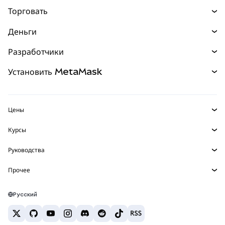
Торговать
Торговля
Деньги
Swaps
Покупайте
Разработчики
Прогнозы
НОВИНКА
Карта
Документация для разработчиков
Установить MetaMask
Перпы
НОВИНКА
mUSD
НОВИНКА
Инфопанель
Защита транзакций
Реальные активы
Зарабатывайте
Набор умных счетов
Агентский кошелек
НОВИНКА
Цены
Встроенные кошельки
Snaps
Цена Bitcoin
Курсы
MetaMask Connect
Цена Ethereum
Награды
НОВИНКА
BTC в USD
Цена Solana
Руководства
Snaps
Безопасность
ETH в USD
Купить BTC
Цена Shiba Inu
USDT в INR
Прочее
Сервисы Web3
Поддержка
Купить ETH
Цена Pepe
Исследуйте контент
BTC в USDT
Купить SOL
Карьера
Цена Tether
Bitcoin-кошелёк
Русский
BTC в INR
Купить PEPE
Контакты
Цена USDC
Кошелёк Solana
ETH в USDT
Купить USDT
Цена Chainlink
Лучшие крипто-карты