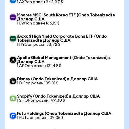
1 AXPon равен 342,37 $
iShares MSCI South Korea ETF (Ondo Tokenized) в
Доллар США
1 EWYon равен 166,15 $
iBoxx $ High Yield Corporate Bond ETF (Ondo
Tokenized) в Доллар США
1 HYGon равен 83,72 $
Apollo Global Management (Ondo Tokenized) в
Доллар США
1 APOon равен 131,49 $
Disney (Ondo Tokenized) в Доллар США
1 DISon равен 105,31 $
Shopify (Ondo Tokenized) в Доллар США
1 SHOPon равен 149,30 $
Futu Holdings (Ondo Tokenized) в Доллар США
1 FUTUon равен 109,05 $