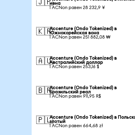
🇯🇵
иена
1 ACNon равен 28 232,9 ¥
Accenture (Ondo Tokenized) в
🇰🇷
Южнокорейская вона
1 ACNon равен 251 882,08 ₩
Accenture (Ondo Tokenized) в
🇦🇺
Австралийский доллар
1 ACNon равен 253,16 $
Accenture (Ondo Tokenized) в
🇧🇷
Бразильский реал
1 ACNon равен 911,95 R$
Accenture (Ondo Tokenized) в Польск
🇵🇱
злотый
1 ACNon равен 664,68 zł