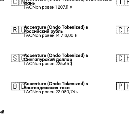
🇨🇳
🇹
юань
1 ACNon равен 1 207,11 ¥
Accenture (Ondo Tokenized) в
🇷🇺
🇨
Российский рубль
1 ACNon равен 14 718,00 ₽
Accenture (Ondo Tokenized) в
🇸🇬
🇨
Сингапурский доллар
1 ACNon равен 228,66 $
Accenture (Ondo Tokenized) в
🇧🇩
🇵
Бангладешская така
1 ACNon равен 22 080,76 ৳
ий