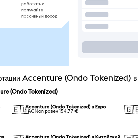
работать и
получайте
пассивный доход.
вертации Accenture (Ondo Tokenized) в
re (Ondo Tokenized)
р
Accenture (Ondo Tokenized) в Евро
🇪🇺
🇬
1 ACNon равен 154,77 €
ая
Accenture (Ondo Tokenized) в Китайский