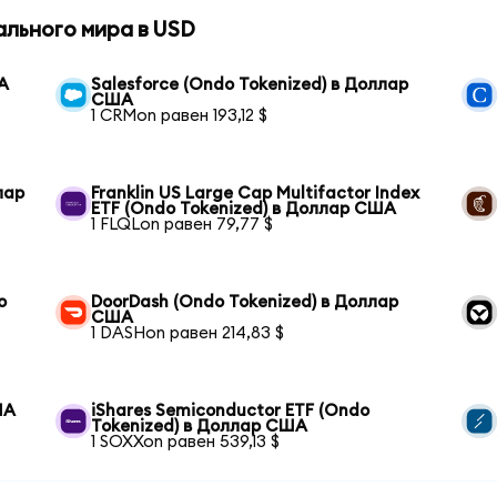
ального мира в USD
А
Salesforce (Ondo Tokenized) в Доллар
США
1 CRMon равен 193,12 $
лар
Franklin US Large Cap Multifactor Index
ETF (Ondo Tokenized) в Доллар США
1 FLQLon равен 79,77 $
o
DoorDash (Ondo Tokenized) в Доллар
США
1 DASHon равен 214,83 $
ША
iShares Semiconductor ETF (Ondo
Tokenized) в Доллар США
1 SOXXon равен 539,13 $