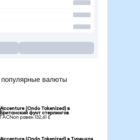
 популярные валюты
Accenture (Ondo Tokenized) в

Британский фунт стерлингов
1 ACNon равен 132,61 £
Accenture (Ondo Tokenized) в Турецкая