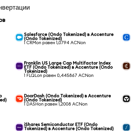
нвертации
ов
Salesforce (Ondo Tokenized) в Accenture
(Ondo Tokenized)
1 CRMon равен 1,0794 ACNon
Franklin US Large Cap Multifactor Index
ETF (Ondo Tokenized) в Accenture (Ondo
Tokenized)
1 FLQLon равен 0,445867 ACNon
o
DoorDash (Ondo Tokenized) в Accenture
ed)
(Ondo Tokenized)
1 DASHon равен 1,2008 ACNon
iShares Semiconductor ETF (Ondo
Tokenized) в Accenture (Ondo Tokenized)