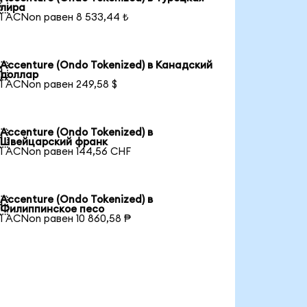

лира
1 ACNon равен 8 533,44 ₺
Accenture (Ondo Tokenized) в Канадский

доллар
1 ACNon равен 249,58 $
Accenture (Ondo Tokenized) в

Швейцарский франк
1 ACNon равен 144,56 CHF
Accenture (Ondo Tokenized) в

Филиппинское песо
1 ACNon равен 10 860,58 ₱