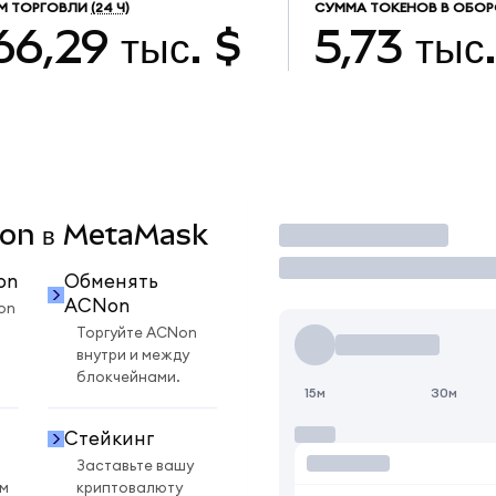
М ТОРГОВЛИ
(24 Ч)
СУММА ТОКЕНОВ В ОБОР
66,29 тыс. $
5,73 тыс
CNon в MetaMask
Торговать
on
Обменять
ACNon
on
Торгуйте ACNon
внутри и между
блокчейнами.
15м
30м
Стейкинг
Заставьте вашу
ом
криптовалюту