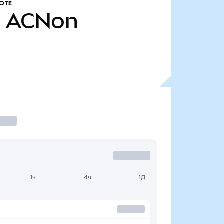
ОТЕ
.
ACNon
1ч
4ч
1Д