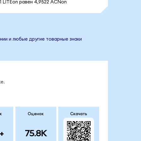
1 LITEon равен 4,9522 ACNon
нии и любые другие товарные знаки
е.
к
Оценок
Скачать
+
75.8K