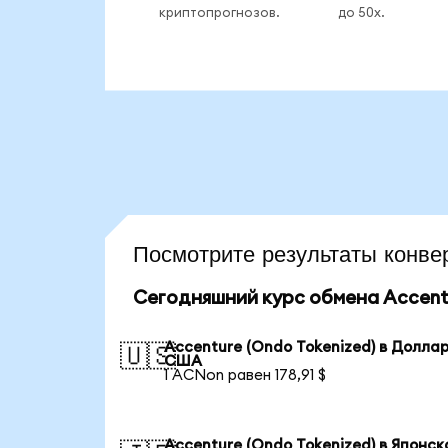
криптопрогнозов.
до 50x.
Посмотрите результаты кон
Сегодняшний курс обмена Accentu
Accenture (Ondo Tokenized) в Долла
🇺🇸
США
1 ACNon равен 178,91 $
Accenture (Ondo Tokenized) в Японск