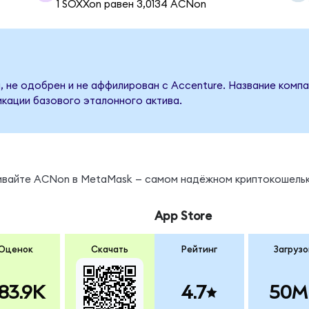
1 SOXXon равен 3,0134 ACNon
, не одобрен и не аффилирован с Accenture. Название компа
кации базового эталонного актива.
нивайте ACNon в MetaMask — самом надёжном криптокошельк
App Store
Оценок
Скачать
Рейтинг
Загрузо
83.9K
4.7
50M