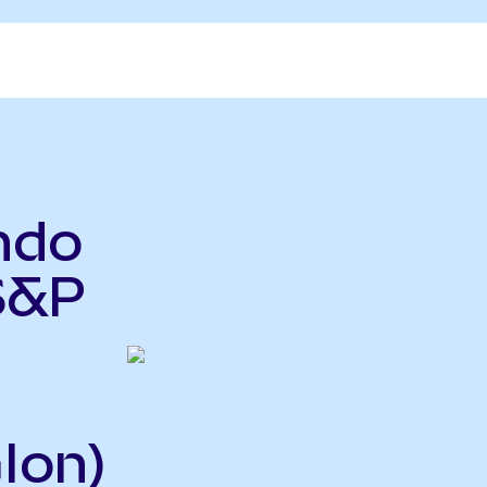
ndo
S&P
Ion)