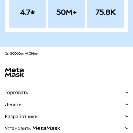
4.7
50M+
75.8K
SOXXon/ACNon
Нижний колонтитул сайта MetaMask
Торговать
Торговля
Деньги
Swaps
Покупайте
Разработчики
Прогнозы
НОВИНКА
Карта
Документация для разработчиков
Установить MetaMask
Перпы
НОВИНКА
mUSD
НОВИНКА