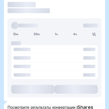
Торговать
15м
30м
1ч
4ч
1Д
Посмотрите результаты конвертации iShares