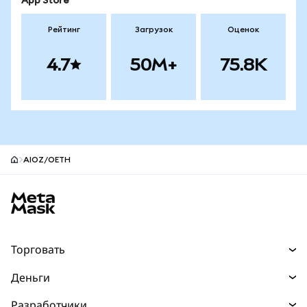
App Store
Рейтинг
Загрузок
Оценок
4.7
50M+
75.8K
AIOZ/OETH
Нижний колонтитул сайта MetaMask
Торговать
Торговля
Деньги
Swaps
Покупайте
Разработчики