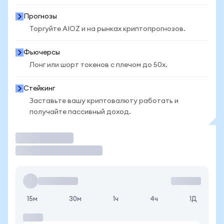
Прогнозы
Торгуйте AIOZ и на рынках криптопрогнозов.
Фьючерсы
Лонг или шорт токенов с плечом до 50x.
Стейкинг
Заставьте вашу криптовалюту работать и
получайте пассивный доход.
Торговать
15м
30м
1ч
4ч
1Д