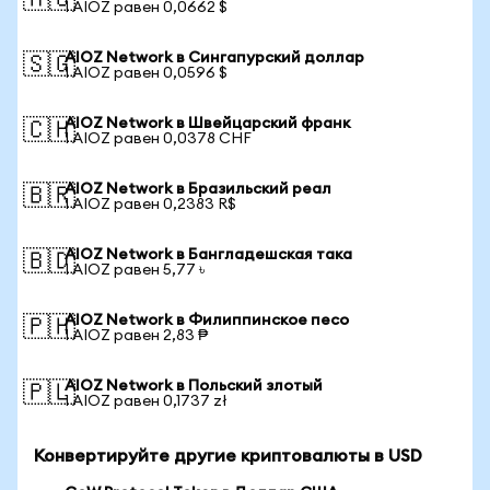
🇦🇺
1 AIOZ равен 0,0662 $
AIOZ Network в Сингапурский доллар
🇸🇬
1 AIOZ равен 0,0596 $
AIOZ Network в Швейцарский франк
🇨🇭
1 AIOZ равен 0,0378 CHF
AIOZ Network в Бразильский реал
🇧🇷
1 AIOZ равен 0,2383 R$
AIOZ Network в Бангладешская така
🇧🇩
1 AIOZ равен 5,77 ৳
AIOZ Network в Филиппинское песо
🇵🇭
1 AIOZ равен 2,83 ₱
AIOZ Network в Польский злотый
🇵🇱
1 AIOZ равен 0,1737 zł
Конвертируйте другие криптовалюты в USD