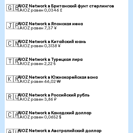
AIOZ Network в Британский фунт стерлингов
🇬🇧
1 AIOZ равен 0,0346 £
AIOZ Network в Японская иена
🇯🇵
1 AIOZ равен 7,37 ¥
AIOZ Network в Китайский юань
🇨🇳
1 AIOZ равен 0,3138 ¥
AIOZ Network в Турецкая лира
🇹🇷
1 AIOZ равен 2,22 ₺
AIOZ Network в Южнокорейская вона
🇰🇷
1 AIOZ равен 66,02 ₩
AIOZ Network в Российский рубль
🇷🇺
1 AIOZ равен 3,86 ₽
AIOZ Network в Канадский доллар
🇨🇦
1 AIOZ равен 0,0652 $
AIOZ Network в Австралийский доллар